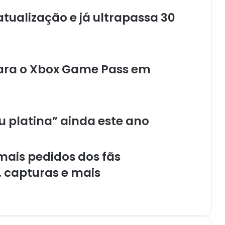
x
c
ualização e já ultrapassa 30
l
u
s
i
para o Xbox Game Pass em
v
o
r
o
g
éu platina” ainda este ano
u
e
l
i
ais pedidos dos fãs
k
, capturas e mais
e
c
h
e
g
a