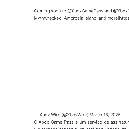
Coming soon to
@XboxGamePass
and
@Xbox
Mythwrecked: Ambrosia Island, and more!
http
— Xbox Wire (@XboxWire)
March 18, 2025
O Xbox Game Pass é um serviço de assinatura