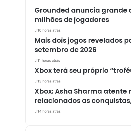
x
e
Grounded anuncia grande at
s
milhões de jogadores
t
á
10 horas atrás
t
Mais dois jogos revelados 
o
r
setembro de 2026
n
a
11 horas atrás
n
Xbox terá seu próprio “trof
d
o
a
13 horas atrás
l
Xbox: Asha Sharma atente m
g
relacionados as conquistas
u
m
14 horas atrás
a
s
p
e