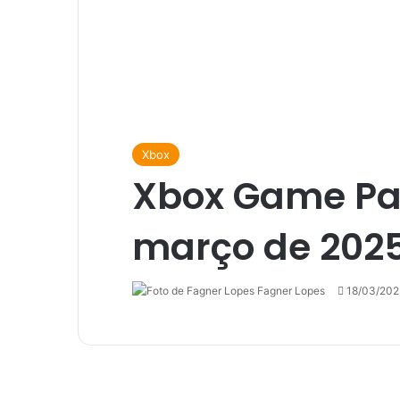
Xbox
Xbox Game Pas
março de 202
Fagner Lopes
Follow
Mande
18/03/202
on
um
X
e-
mail