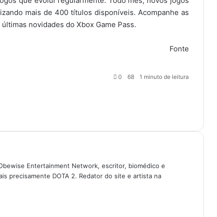
jogos que evolui regularmente. Todo mês, novos jogos
lizando mais de 400 títulos disponíveis. Acompanhe as
as últimas novidades do Xbox Game Pass.
Fonte
0
68
1 minuto de leitura
Obewise Entertainment Network, escritor, biomédico e
is precisamente DOTA 2. Redator do site e artista na