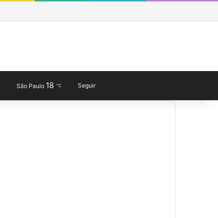
Facebook
X
YouTube
Last.FM
SoundCloud
Instagram
Telegram
WhatsApp
Entrar
Barra Lateral
Obewise Radio
18
Entrar
Veja seu carrinho de co
Barra Lateral
Switch skin
Procurar por
Seguir
São Paulo
℃