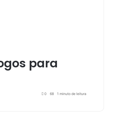
jogos para
0
68
1 minuto de leitura