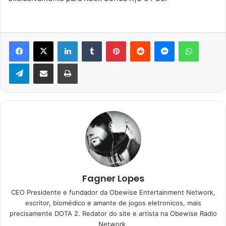
Facebook
X
Linkedin
Tumblr
Pinterest
Reddit
Messenger
WhatsA
Telegram
Compartilhar via e-mail
Imprimir
Fagner Lopes
CEO Presidente e fundador da Obewise Entertainment Network,
escritor, biomédico e amante de jogos eletronicos, mais
precisamente DOTA 2. Redator do site e artista na Obewise Radio
Network.