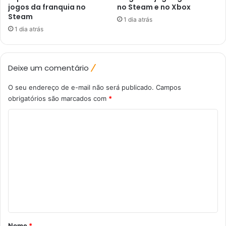
jogos da franquia no
no Steam e no Xbox
Steam
1 dia atrás
1 dia atrás
Deixe um comentário
O seu endereço de e-mail não será publicado.
Campos
obrigatórios são marcados com
*
C
o
m
e
n
t
á
r
Nome
*