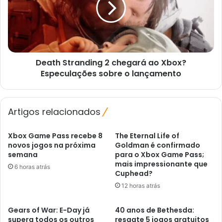
que
ao
já
Xbox?
filmaram
Especulações
sobre
o
Death Stranding 2 chegará ao Xbox?
lançamento
Especulações sobre o lançamento
Artigos relacionados
Xbox Game Pass recebe 8
The Eternal Life of
novos jogos na próxima
Goldman é confirmado
semana
para o Xbox Game Pass;
mais impressionante que
6 horas atrás
Cuphead?
12 horas atrás
Gears of War: E-Day já
40 anos de Bethesda:
supera todos os outros
resgate 5 jogos gratuitos