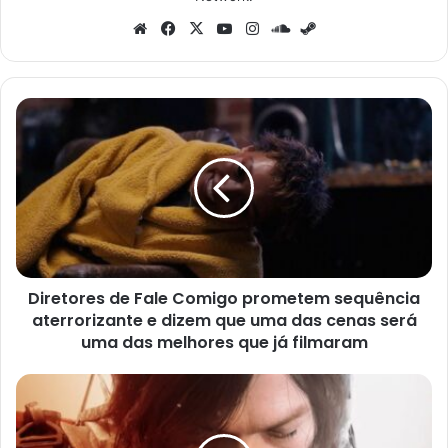
Website
Facebook
X
YouTube
Instagram
SoundCloud
Steam
Diretores
de
Fale
Comigo
prometem
sequência
aterrorizante
e
dizem
Diretores de Fale Comigo prometem sequência
que
uma
aterrorizante e dizem que uma das cenas será
das
uma das melhores que já filmaram
cenas
será
Death
uma
Stranding
das
2
melhores
chegará