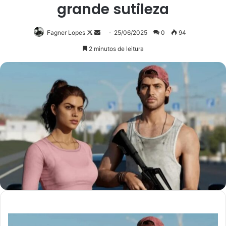
grande sutileza
Follow
Mande
Fagner Lopes
25/06/2025
0
94
on
um
2 minutos de leitura
X
e-
mail