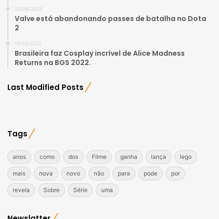
22/06/2023
Valve está abandonando passes de batalha no Dota
2
12/10/2022
Brasileira faz Cosplay incrível de Alice Madness
Returns na BGS 2022.
Last Modified Posts
Tags
anos
como
dos
Filme
ganha
lança
lego
mais
nova
novo
não
para
pode
por
revela
Sobre
Série
uma
Newslatter