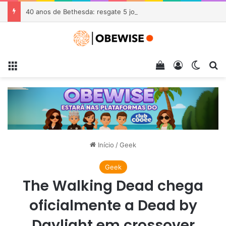
40 anos de Bethesda: resgate 5 jogos gratuitos no Steam e no Xbox
Menu
Veja seu carrin
Entrar
Switch
Pr
Início
/
Geek
Geek
The Walking Dead chega
oficialmente a Dead by
Daylight em crossover