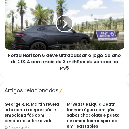
Forza
especiais
Horizon
5
deve
ultrapassar
o
jogo
do
ano
Forza Horizon 5 deve ultrapassar o jogo do ano
de
2024
de 2024 com mais de 3 milhões de vendas no
com
PS5
mais
de
3
Artigos relacionados
milhões
de
vendas
George R. R. Martin revela
MrBeast e Liquid Death
no
luta contra depressão e
lançam água com gás
emociona fãs com
sabor chocolate e pasta
PS5
desabafo sobre a vida
de amendoim inspirada
em Feastables
3 horas atrás