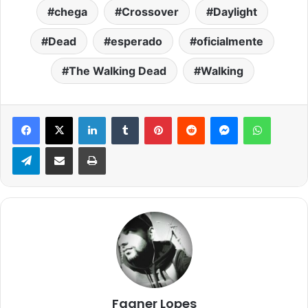
chega
Crossover
Daylight
Dead
esperado
oficialmente
The Walking Dead
Walking
Facebook
X
Linkedin
Tumblr
Pinterest
Reddit
Messenger
WhatsA
Telegram
Compartilhar via e-mail
Imprimir
Fagner Lopes