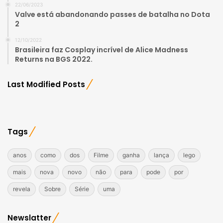
22/06/2023
Valve está abandonando passes de batalha no Dota
2
12/10/2022
Brasileira faz Cosplay incrível de Alice Madness
Returns na BGS 2022.
Last Modified Posts
Tags
anos
como
dos
Filme
ganha
lança
lego
mais
nova
novo
não
para
pode
por
revela
Sobre
Série
uma
Newslatter