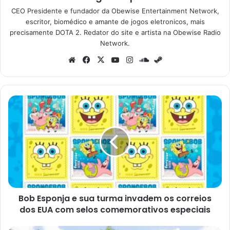
CEO Presidente e fundador da Obewise Entertainment Network,
escritor, biomédico e amante de jogos eletronicos, mais
precisamente DOTA 2. Redator do site e artista na Obewise Radio
Network.
Website
Facebook
X
YouTube
Instagram
SoundCloud
Steam
Bob
Esponja
e
sua
turma
invadem
os
correios
dos
Bob Esponja e sua turma invadem os correios
EUA
com
dos EUA com selos comemorativos especiais
selos
comemorativos