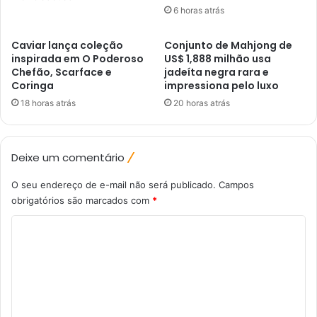
6 horas atrás
Caviar lança coleção
Conjunto de Mahjong de
inspirada em O Poderoso
US$ 1,888 milhão usa
Chefão, Scarface e
jadeíta negra rara e
Coringa
impressiona pelo luxo
18 horas atrás
20 horas atrás
Deixe um comentário
O seu endereço de e-mail não será publicado.
Campos
obrigatórios são marcados com
*
C
o
m
e
n