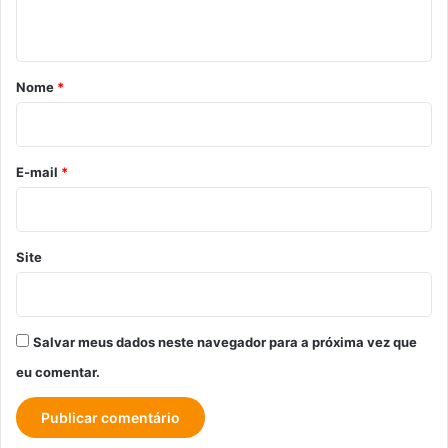
t
á
r
Nome
*
i
o
*
E-mail
*
Site
Salvar meus dados neste navegador para a próxima vez que
eu comentar.