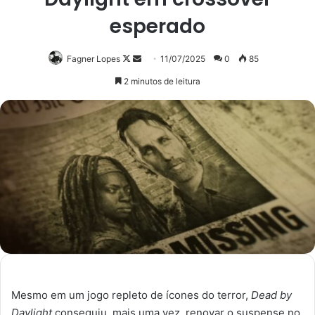
esperado
Follow
Mande
Fagner Lopes
11/07/2025
0
85
on
um
2 minutos de leitura
X
e-
mail
Mesmo em um jogo repleto de ícones do terror,
Dead by
Daylight
conseguiu, mais uma vez, renovar o suspense no