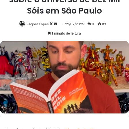
Sóis em São Paulo
Follow
Mande
Fagner Lopes
22/07/2025
0
83
on
um
1 minuto de leitura
X
e-
mail