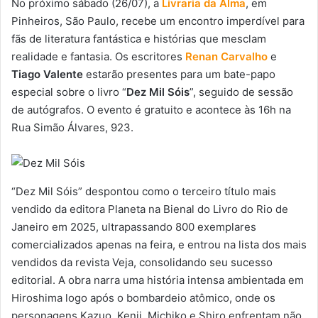
No próximo sábado (26/07), a
Livraria da Alma
, em
Pinheiros, São Paulo, recebe um encontro imperdível para
fãs de literatura fantástica e histórias que mesclam
realidade e fantasia. Os escritores
Renan Carvalho
e
Tiago Valente
estarão presentes para um bate-papo
especial sobre o livro “
Dez Mil Sóis
”, seguido de sessão
de autógrafos. O evento é gratuito e acontece às 16h na
Rua Simão Álvares, 923.
“Dez Mil Sóis” despontou como o terceiro título mais
vendido da editora Planeta na Bienal do Livro do Rio de
Janeiro em 2025, ultrapassando 800 exemplares
comercializados apenas na feira, e entrou na lista dos mais
vendidos da revista Veja, consolidando seu sucesso
editorial. A obra narra uma história intensa ambientada em
Hiroshima logo após o bombardeio atômico, onde os
personagens Kazuo, Kenji, Michiko e Shiro enfrentam não