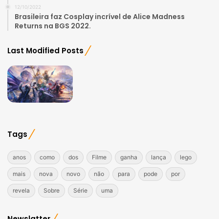
12/10/2022
Brasileira faz Cosplay incrível de Alice Madness
Returns na BGS 2022.
Last Modified Posts
Tags
anos
como
dos
Filme
ganha
lança
lego
mais
nova
novo
não
para
pode
por
revela
Sobre
Série
uma
Newslatter