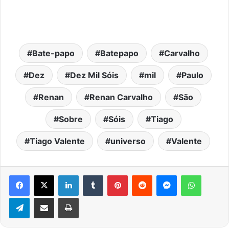
Bate-papo
Batepapo
Carvalho
Dez
Dez Mil Sóis
mil
Paulo
Renan
Renan Carvalho
São
Sobre
Sóis
Tiago
Tiago Valente
universo
Valente
Facebook
X
Linkedin
Tumblr
Pinterest
Reddit
Messenger
WhatsA
Telegram
Compartilhar via e-mail
Imprimir