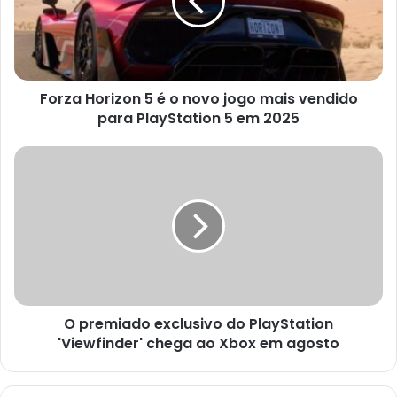
o
novo
jogo
mais
vendido
Forza Horizon 5 é o novo jogo mais vendido
para
PlayStation
para PlayStation 5 em 2025
5
em
O
2025
premiado
exclusivo
do
PlayStation
'Viewfinder'
chega
ao
Xbox
O premiado exclusivo do PlayStation
em
agosto
'Viewfinder' chega ao Xbox em agosto