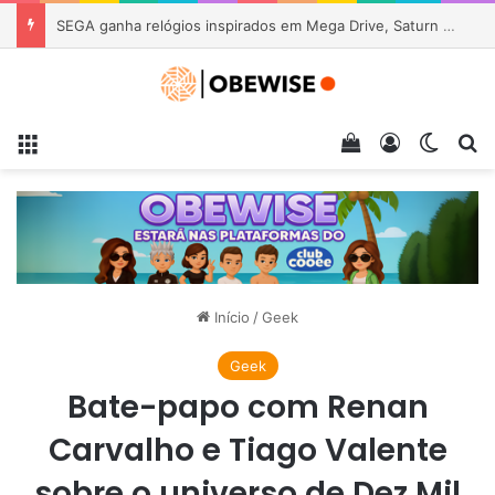
Vídeo em 3D mostra a transformação de Manhattan de 1600 a 2026
Menu
Veja seu carrin
Entrar
Switch
Pr
Início
/
Geek
Geek
Bate-papo com Renan
Carvalho e Tiago Valente
sobre o universo de Dez Mil