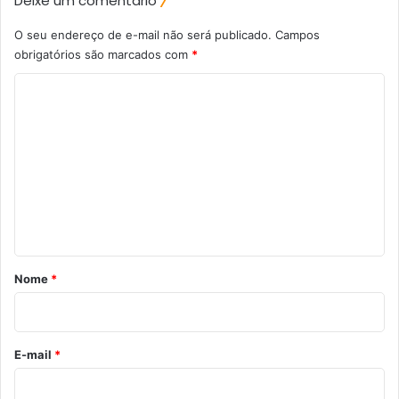
Deixe um comentário
O seu endereço de e-mail não será publicado.
Campos
obrigatórios são marcados com
*
C
o
m
e
n
t
á
r
Nome
*
i
o
*
E-mail
*