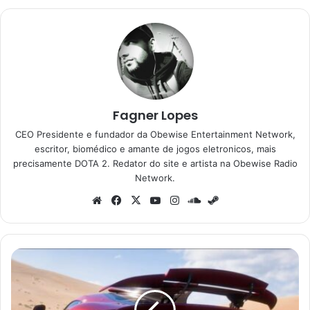
Fagner Lopes
CEO Presidente e fundador da Obewise Entertainment Network,
escritor, biomédico e amante de jogos eletronicos, mais
precisamente DOTA 2. Redator do site e artista na Obewise Radio
Network.
Website
Facebook
X
YouTube
Instagram
SoundCloud
Steam
Forza
Horizon
5
é