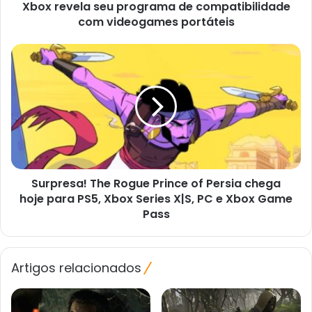
Xbox revela seu programa de compatibilidade
com videogames portáteis
Surpresa!
The
Rogue
Prince
of
Persia
chega
hoje
para
Surpresa! The Rogue Prince of Persia chega
PS5,
Xbox
hoje para PS5, Xbox Series X|S, PC e Xbox Game
Series
Pass
X|S,
PC
e
Artigos relacionados
Xbox
Game
Pass