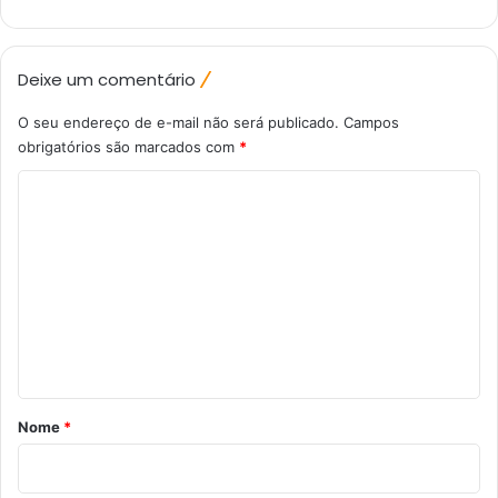
Deixe um comentário
O seu endereço de e-mail não será publicado.
Campos
obrigatórios são marcados com
*
C
o
m
e
n
t
á
r
Nome
*
i
o