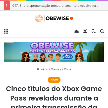
GTA 6 terá apresentação temporariamente exclusiva na Netflix ainda neste mês
Menu
Veja seu carrin
Entrar
Switch
Pr
Início
/
Games
/
Xbox
Xbox
Cinco títulos do Xbox Game
Pass revelados durante a
primeira transmissão da