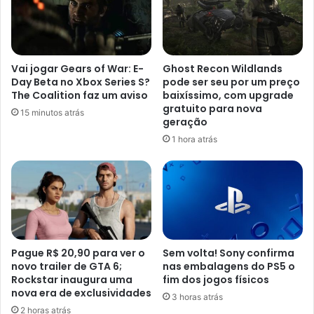
Vai jogar Gears of War: E-
Ghost Recon Wildlands
Day Beta no Xbox Series S?
pode ser seu por um preço
The Coalition faz um aviso
baixíssimo, com upgrade
gratuito para nova
15 minutos atrás
geração
1 hora atrás
Pague R$ 20,90 para ver o
Sem volta! Sony confirma
novo trailer de GTA 6;
nas embalagens do PS5 o
Rockstar inaugura uma
fim dos jogos físicos
nova era de exclusividades
3 horas atrás
2 horas atrás