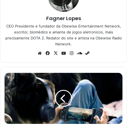
Fagner Lopes
CEO Presidente e fundador da Obewise Entertainment Network,
escritor, biomédico e amante de jogos eletronicos, mais
precisamente DOTA 2. Redator do site e artista na Obewise Radio
Network.
Website
Facebook
X
YouTube
Instagram
SoundCloud
Steam
Xbox
revela
seu
programa
de
compatibilidade
com
videogames
portáteis