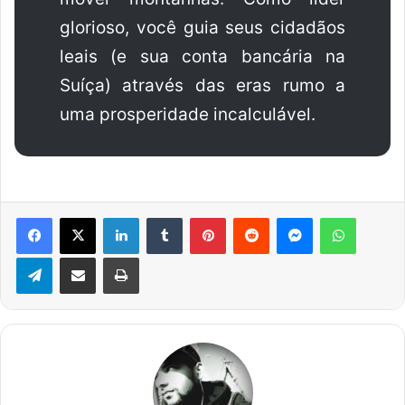
glorioso, você guia seus cidadãos
leais (e sua conta bancária na
Suíça) através das eras rumo a
uma prosperidade incalculável.
Facebook
X
Linkedin
Tumblr
Pinterest
Reddit
Messenger
WhatsA
Telegram
Compartilhar via e-mail
Imprimir