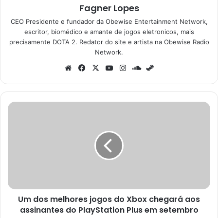
Fagner Lopes
CEO Presidente e fundador da Obewise Entertainment Network,
escritor, biomédico e amante de jogos eletronicos, mais
precisamente DOTA 2. Redator do site e artista na Obewise Radio
Network.
Website
Facebook
X
YouTube
Instagram
SoundCloud
Steam
Um
dos
melhores
jogos
do
Xbox
chegará
aos
assinantes
Um dos melhores jogos do Xbox chegará aos
do
PlayStation
assinantes do PlayStation Plus em setembro