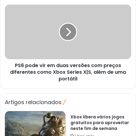
Plus
em
PS6
setembro
pode
vir
em
duas
versões
com
preços
diferentes
PS6 pode vir em duas versões com preços
como
Xbox
diferentes como Xbox Series X|S, além de uma
Series
portátil
X|S,
além
de
Artigos relacionados
uma
portátil
Xbox libera vários jogos
gratuitos para aproveitar
neste fim de semana
1 hora atrás