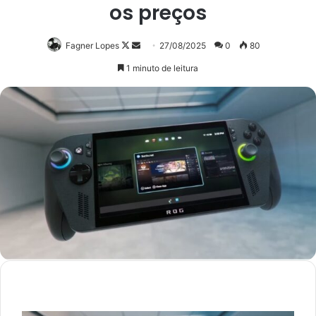
os preços
Follow
Mande
Fagner Lopes
27/08/2025
0
80
on
um
1 minuto de leitura
X
e-
mail