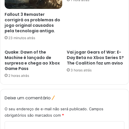
Fallout 3 Remaster
corrigirá os problemas do
jogo original causados ​​
pela tecnologia antiga.
23 minutos atrás
Quake: Dawn of the
Vai jogar Gears of War: E-
Machine é lançado de
Day Beta no Xbox Series S?
surpresa e chega ao Xbox
The Coalition faz um aviso
Game Pass
3 horas atrás
2 horas atrás
Deixe um comentário
O seu endereço de e-mail não será publicado.
Campos
obrigatórios são marcados com
*
C