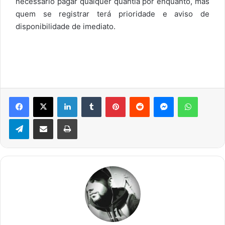
necessário pagar qualquer quantia por enquanto, mas
quem se registrar terá prioridade e aviso de
disponibilidade de imediato.
Facebook
X
Linkedin
Tumblr
Pinterest
Reddit
Messenger
WhatsA
Telegram
Compartilhar via e-mail
Imprimir