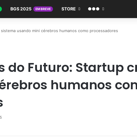
BGS 2025
STORE
●●●
EM BREVE
a sistema usando mini cérebros humanos como processadores
do Futuro: Startup c
cérebros humanos co
s
5