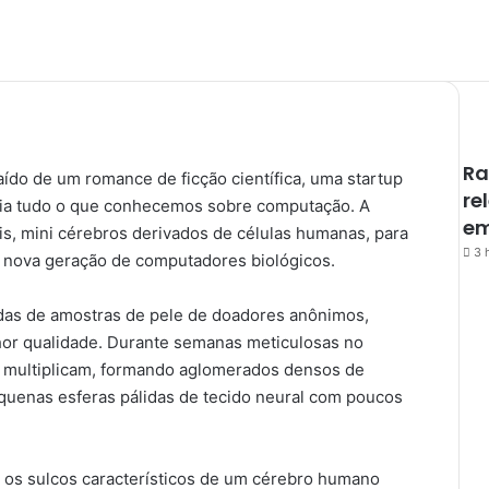
Ra
ído de um romance de ficção científica, uma startup
re
fia tudo o que conhecemos sobre computação. A
em
is, mini cérebros derivados de células humanas, para
3 
 nova geração de computadores biológicos.
das de amostras de pele de doadores anônimos,
hor qualidade. Durante semanas meticulosas no
se multiplicam, formando aglomerados densos de
uenas esferas pálidas de tecido neural com poucos
os sulcos característicos de um cérebro humano