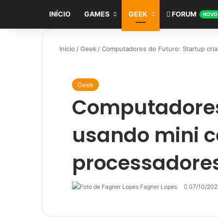
INÍCIO
GAMES
GEEK
FORUM
NOVO
Início
/
Geek
/
Computadores do Futuro: Startup cri
Geek
Computadores 
usando mini 
processadore
Fagner Lopes
Follow
Mande
07/10/202
on
um
X
e-
mail