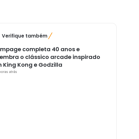
Verifique também
F
e
mpage completa 40 anos e
c
h
lembra o clássico arcade inspirado
a
 King Kong e Godzilla
r
horas atrás