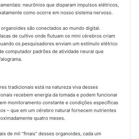
mentais: neurônios que disparam impulsos elétricos,
xatamente como ocorre em nosso sistema nervoso.
 organoides são conectados ao mundo digital.
acas de cultivo onde flutuam os mini cérebros criam
 Quando os pesquisadores enviam um estímulo elétrico
de computador padrões de atividade neural que
falograma.
es tradicionais está na natureza viva desses
ionais recebem energia da tomada e podem funcionar
gem monitoramento constante e condições específicas
eos – que em um cérebro natural fornecem nutrientes
 aproximadamente quatro meses.
is de mil “finais” desses organoides, cada um