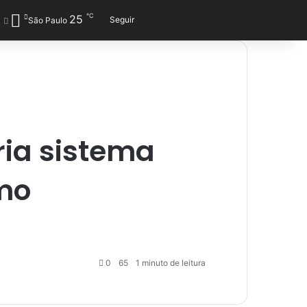
℃
25
Entrar
Veja seu carrinho de co
Barra Lateral
Switch skin
Procurar por
Seguir
São Paulo
ria sistema
mo
0
65
1 minuto de leitura