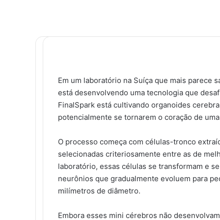
F
X
L
T
P
R
M
M
W
T
a
i
u
i
e
e
e
h
e
c
n
m
n
d
s
s
a
l
Em um laboratório na Suíça que mais parece sa
e
k
b
t
d
s
s
t
e
está desenvolvendo uma tecnologia que desa
b
e
l
e
i
e
e
s
g
FinalSpark está cultivando organoides cerebra
o
d
r
r
t
n
n
A
r
potencialmente se tornarem o coração de uma
o
i
e
g
g
p
a
k
n
s
e
e
p
m
t
r
r
O processo começa com células-tronco extraí
selecionadas criteriosamente entre as de mel
laboratório, essas células se transformam e 
neurônios que gradualmente evoluem para peq
milímetros de diâmetro.
Embora esses mini cérebros não desenvolvam 