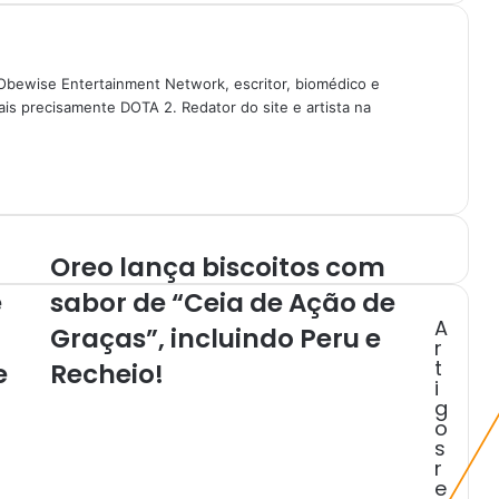
Obewise Entertainment Network, escritor, biomédico e
is precisamente DOTA 2. Redator do site e artista na
Oreo lança biscoitos com
O
r
e
sabor de “Ceia de Ação de
e
A
Graças”, incluindo Peru e
o
r
l
t
e
Recheio!
a
i
n
g
o
ç
s
a
r
b
e
i