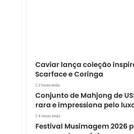
m
i
n
g
:
J
o
g
a
d
Caviar lança coleção inspi
o
Scarface e Coringa
r
e
2 horas atrás
s
Conjunto de Mahjong de US$
d
e
rara e impressiona pelo lux
P
C
4 horas atrás
e
Festival Musimagem 2026 p
m
b