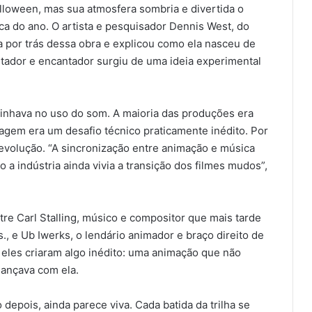
alloween, mas sua atmosfera sombria e divertida o
a do ano. O artista e pesquisador Dennis West, do
a por trás dessa obra e explicou como ela nasceu de
ador e encantador surgiu de uma ideia experimental
tinhava no uso do som. A maioria das produções era
magem era um desafio técnico praticamente inédito. Por
evolução. “A sincronização entre animação e música
a indústria ainda vivia a transição dos filmes mudos”,
ntre Carl Stalling, músico e compositor que mais tarde
., e Ub Iwerks, o lendário animador e braço direito de
 eles criaram algo inédito: uma animação que não
ançava com ela.
depois, ainda parece viva. Cada batida da trilha se