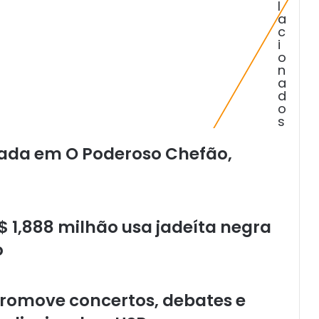
l
s
a
c
c
i
o
o
i
n
t
a
o
d
s
o
c
s
o
m
rada em O Poderoso Chefão,
s
a
b
o
 1,888 milhão usa jadeíta negra
r
d
o
e
“
C
romove concertos, debates e
e
i