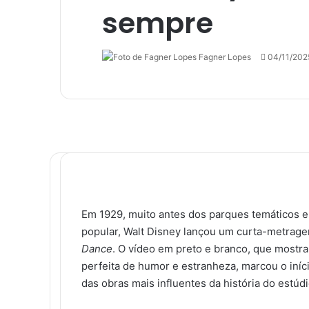
sempre
Fagner Lopes
Follow
Mande
04/11/202
on
um
X
e-
mail
F
X
L
T
P
R
M
M
W
T
a
i
u
i
e
e
e
h
e
c
n
m
n
d
s
s
a
l
Em 1929, muito antes dos parques temáticos 
e
k
b
t
d
s
s
t
e
popular, Walt Disney lançou um curta-metrag
b
e
l
e
i
e
e
s
g
Dance
. O vídeo em preto e branco, que mostr
o
d
r
r
t
n
n
A
r
perfeita de humor e estranheza, marcou o iníc
o
i
e
g
g
p
a
das obras mais influentes da história do estúdi
k
n
s
e
e
p
m
t
r
r