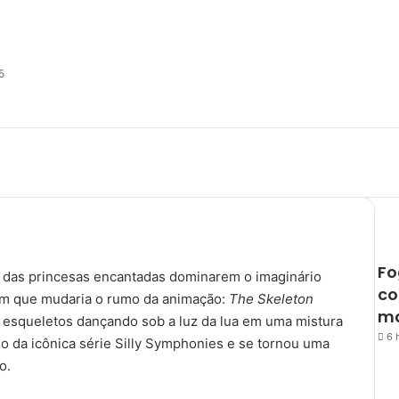
5
Fo
e das princesas encantadas dominarem o imaginário
co
em que mudaria o rumo da animação:
The Skeleton
ma
a esqueletos dançando sob a luz da lua em uma mistura
6 
io da icônica série Silly Symphonies e se tornou uma
o.