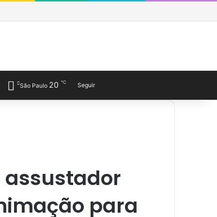
Facebook
X
YouTube
Last.FM
SoundCloud
Instagram
Telegram
WhatsApp
Entrar
Barra Lateral
Obewise Radio
℃
20
Entrar
Veja seu carrinho de co
Barra Lateral
Switch skin
Procurar por
Seguir
São Paulo
a assustador
animação para