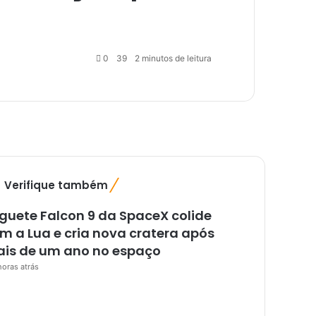
0
39
2 minutos de leitura
Verifique também
F
e
guete Falcon 9 da SpaceX colide
c
h
m a Lua e cria nova cratera após
a
is de um ano no espaço
r
horas atrás