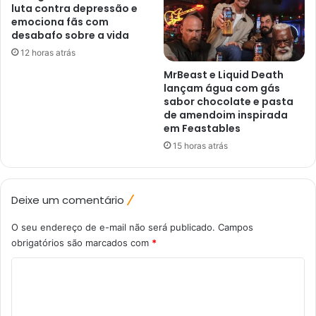
luta contra depressão e
emociona fãs com
desabafo sobre a vida
12 horas atrás
MrBeast e Liquid Death
lançam água com gás
sabor chocolate e pasta
de amendoim inspirada
em Feastables
15 horas atrás
Deixe um comentário
O seu endereço de e-mail não será publicado.
Campos
obrigatórios são marcados com
*
C
o
m