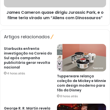
o
filme
James Cameron quase dirigiu Jurassic Park, e o
teria
virado
filme teria virado um “Aliens com Dinossauros”
um
“Aliens
com
Artigos relacionados
Dinossauros”
Starbucks enfrenta
investigação na Coreia do
Sul após campanha
publicitária gerar revolta
nacional
4 horas atrás
Tupperware relança
coleção de Mickey e Minnie
com design moderno para
fãs da Disney
8 horas atrás
George R. R. Martin revela