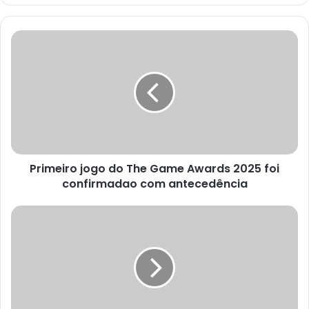
Primeiro
jogo
do
The
Game
Awards
2025
foi
confirmadao
Primeiro jogo do The Game Awards 2025 foi
com
antecedência
confirmadao com antecedência
James
Cameron
quase
dirigiu
Jurassic
Park,
e