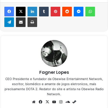
Facebook
X
Linkedin
Tumblr
Pinterest
Reddit
Messenger
WhatsA
Telegram
Compartilhar via e-mail
Imprimir
Fagner Lopes
CEO Presidente e fundador da Obewise Entertainment Network,
escritor, biomédico e amante de jogos eletronicos, mais
precisamente DOTA 2. Redator do site e artista na Obewise Radio
Network.
Website
Facebook
X
YouTube
Instagram
SoundCloud
Steam