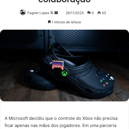
Follow
Mande
Fagner Lopes
26/11/2025
0
45
on
um
1 minuto de leitura
X
e-
mail
A Microsoft decidiu que o controle do Xbox não precisa
ficar apenas nas mãos dos jogadores. Em uma parceria