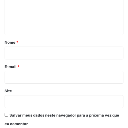
e
n
t
á
r
Nome
*
i
o
*
E-mail
*
Site
Salvar meus dados neste navegador para a próxima vez que
eu comentar.