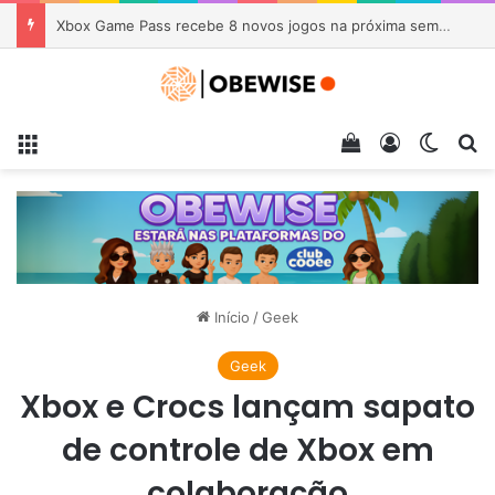
Xbox Game Pass recebe 8 novos jogos na próxima semana
Menu
Veja seu carrin
Entrar
Switch
Pr
Início
/
Geek
Geek
Xbox e Crocs lançam sapato
de controle de Xbox em
colaboração