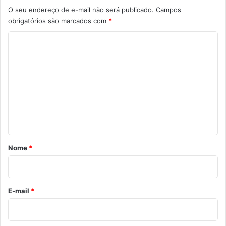
O seu endereço de e-mail não será publicado.
Campos
obrigatórios são marcados com
*
C
o
m
e
n
t
á
r
Nome
*
i
o
*
E-mail
*