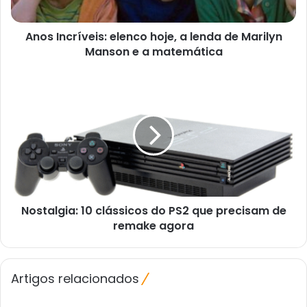
Marilyn
Manson
Anos Incríveis: elenco hoje, a lenda de Marilyn
e
a
Manson e a matemática
matemática
Nostalgia:
10
clássicos
do
PS2
que
precisam
de
remake
Nostalgia: 10 clássicos do PS2 que precisam de
agora
remake agora
Artigos relacionados