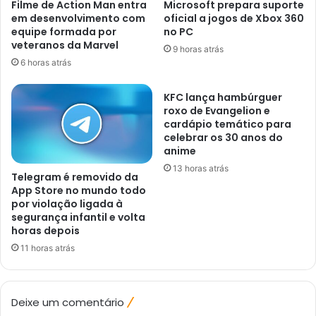
Filme de Action Man entra
Microsoft prepara suporte
em desenvolvimento com
oficial a jogos de Xbox 360
equipe formada por
no PC
veteranos da Marvel
9 horas atrás
6 horas atrás
KFC lança hambúrguer
roxo de Evangelion e
cardápio temático para
celebrar os 30 anos do
anime
13 horas atrás
Telegram é removido da
App Store no mundo todo
por violação ligada à
segurança infantil e volta
horas depois
11 horas atrás
Deixe um comentário