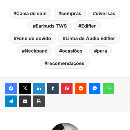
Caixa de som
compras
diversas
Earbuds TWS
Edifier
Fone de ouvido
Linha de Áudio Edifier
Neckband
ocasiões
para
recomendações
Facebook
X
Linkedin
Tumblr
Pinterest
Reddit
Messenger
WhatsA
Telegram
Compartilhar via e-mail
Imprimir