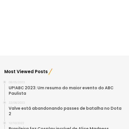
Most Viewed Posts
08/05/2023
UP!ABC 2023: Um resumo do maior evento do ABC
Paulista
22/06/2023
Valve está abandonando passes de batalha no Dota
2
12/10/2022
Brasileira faz Cosplay incrível de Alice Madness