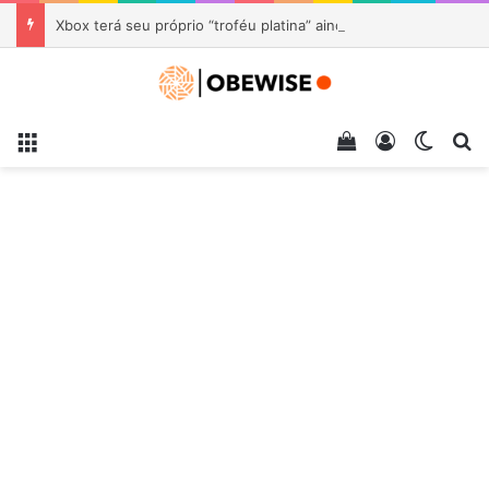
Xbox terá seu próprio “troféu platina” ainda este ano
Menu
Veja seu carrin
Entrar
Switch
Pr