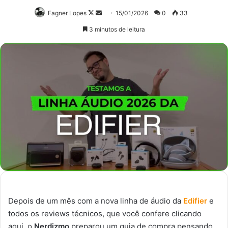
Follow
Mande
Fagner Lopes
15/01/2026
0
33
on
um
3 minutos de leitura
X
e-
mail
Depois de um mês com a nova linha de áudio da
Edifier
e
todos os reviews técnicos, que você confere clicando
aqui, o
Nerdizmo
preparou um guia de compra pensando