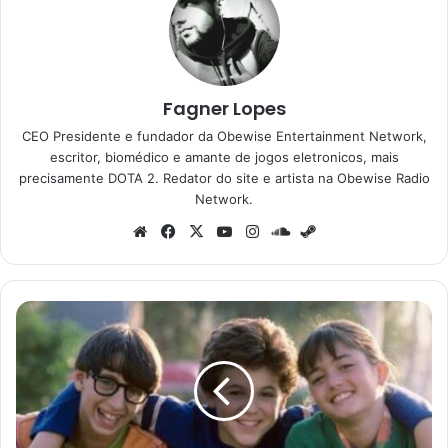
Fagner Lopes
CEO Presidente e fundador da Obewise Entertainment Network,
escritor, biomédico e amante de jogos eletronicos, mais
precisamente DOTA 2. Redator do site e artista na Obewise Radio
Network.
Website
Facebook
X
YouTube
Instagram
SoundCloud
Steam
Anos
Incríveis:
elenco
hoje,
a
lenda
de