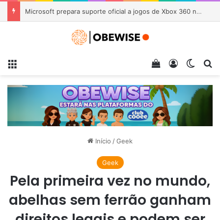
Microsoft prepara suporte oficial a jogos de Xbox 360 no PC
Menu
Veja seu carrin
Entrar
Switch
Pr
Início
/
Geek
Geek
Pela primeira vez no mundo,
abelhas sem ferrão ganham
direitos legais e podem ser