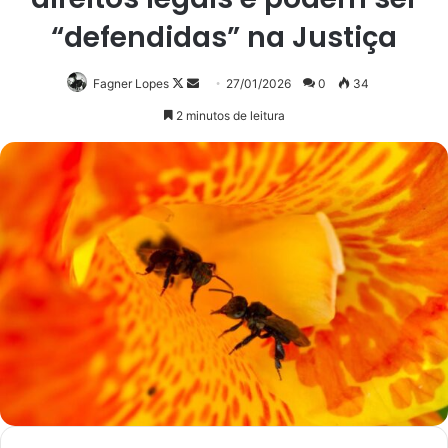
“defendidas” na Justiça
Follow
Mande
Fagner Lopes
27/01/2026
0
34
on
um
2 minutos de leitura
X
e-
mail