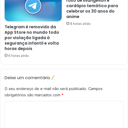
roxo de Evangelion e
cardápio temático para
celebrar os 30 anos do
anime
8 horas atrás
Telegram é removido da
App Store no mundo todo
por violação ligada à
segurança infantil e volta
horas depois
6 horas atrás
Deixe um comentário
O seu endereço de e-mail não será publicado.
Campos
obrigatórios são marcados com
*
C
o
m