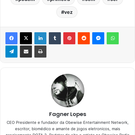
vez
Facebook
X
Linkedin
Tumblr
Pinterest
Reddit
Messenger
WhatsA
Telegram
Compartilhar via e-mail
Imprimir
Fagner Lopes
CEO Presidente e fundador da Obewise Entertainment Network,
escritor, biomédico e amante de jogos eletronicos, mais
precisamente DOTA 2. Redator do site e artista na Obewise Radio