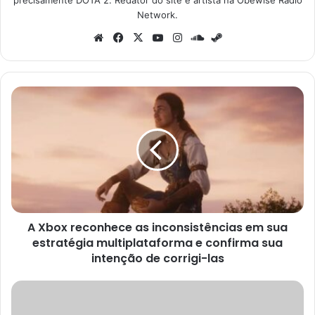
Network.
Website
Facebook
X
YouTube
Instagram
SoundCloud
Steam
A
Xbox
reconhece
as
inconsistências
em
sua
estratégia
multiplataforma
A Xbox reconhece as inconsistências em sua
e
confirma
estratégia multiplataforma e confirma sua
sua
intenção de corrigi-las
intenção
de
Máquina
corrigi-
de
las