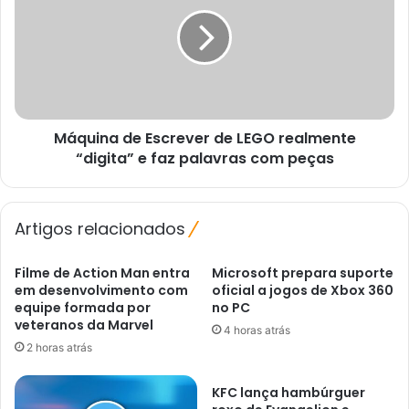
Escrever
de
LEGO
realmente
“digita”
e
faz
Máquina de Escrever de LEGO realmente
palavras
com
“digita” e faz palavras com peças
peças
Artigos relacionados
Filme de Action Man entra
Microsoft prepara suporte
em desenvolvimento com
oficial a jogos de Xbox 360
equipe formada por
no PC
veteranos da Marvel
4 horas atrás
2 horas atrás
KFC lança hambúrguer