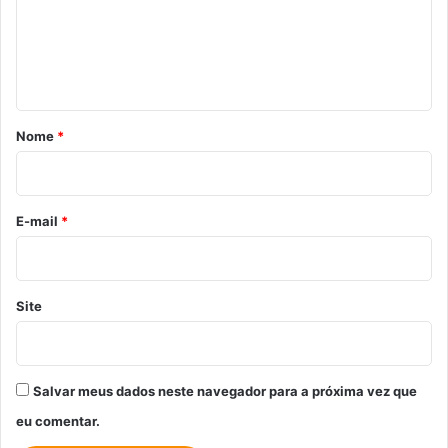
e
n
t
á
r
Nome
*
i
o
*
E-mail
*
Site
Salvar meus dados neste navegador para a próxima vez que
eu comentar.