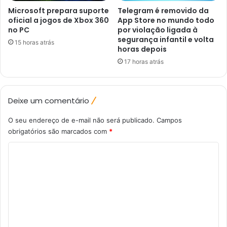
Microsoft prepara suporte
Telegram é removido da
oficial a jogos de Xbox 360
App Store no mundo todo
no PC
por violação ligada à
segurança infantil e volta
15 horas atrás
horas depois
17 horas atrás
Deixe um comentário
O seu endereço de e-mail não será publicado.
Campos
obrigatórios são marcados com
*
C
o
m
e
n
t