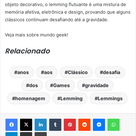
objeto decorativo, o lemming flutuante é uma mistura de
memória afetiva, eletrônica e design, provando que alguns
clássicos continuam desafiando até a gravidade.
Veja mais sobre mundo geek!
Relacionado
anos
aos
Clássico
desafia
dos
Games
gravidade
homenagem
Lemming
Lemmings
Facebook
X
Linkedin
Tumblr
Pinterest
Reddit
Messenger
WhatsA
Telegram
Compartilhar via e-mail
Imprimir