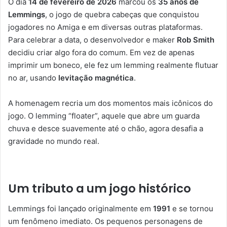
O dia
14 de fevereiro de 2026
marcou os
35 anos de
Lemmings
, o jogo de quebra cabeças que conquistou
jogadores no Amiga e em diversas outras plataformas.
Para celebrar a data, o desenvolvedor e maker
Rob Smith
decidiu criar algo fora do comum. Em vez de apenas
imprimir um boneco, ele fez um lemming realmente flutuar
no ar, usando
levitação magnética
.
A homenagem recria um dos momentos mais icônicos do
jogo. O lemming “floater”, aquele que abre um guarda
chuva e desce suavemente até o chão, agora desafia a
gravidade no mundo real.
Um tributo a um jogo histórico
Lemmings foi lançado originalmente em
1991
e se tornou
um fenômeno imediato. Os pequenos personagens de