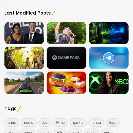
Last Modified Posts
Tags
anos
como
dos
Filme
ganha
lança
lego
mais
nova
novo
não
para
pode
por