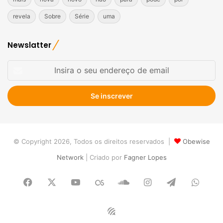
revela
Sobre
Série
uma
Newslatter
Insira
o
seu
endereço
de
email
© Copyright 2026, Todos os direitos reservados |
Obewise
Network
| Criado por
Fagner Lopes
Facebook
X
YouTube
Last.FM
SoundCloud
Instagram
Telegram
What
Obewise