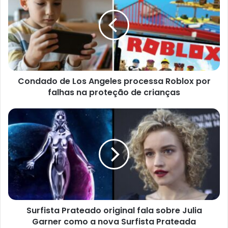
Los
Angeles
processa
Roblox
por
falhas
na
Condado de Los Angeles processa Roblox por
proteção
de
falhas na proteção de crianças
crianças
Surfista
Prateado
original
fala
sobre
Julia
Garner
como
a
Surfista Prateado original fala sobre Julia
nova
Surfista
Garner como a nova Surfista Prateada