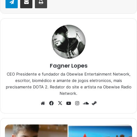
Fagner Lopes
CEO Presidente e fundador da Obewise Entertainment Network,
escritor, biomédico e amante de jogos eletronicos, mais
precisamente DOTA 2. Redator do site e artista na Obewise Radio
Network.
Website
Facebook
X
YouTube
Instagram
SoundCloud
Steam
Condado
de