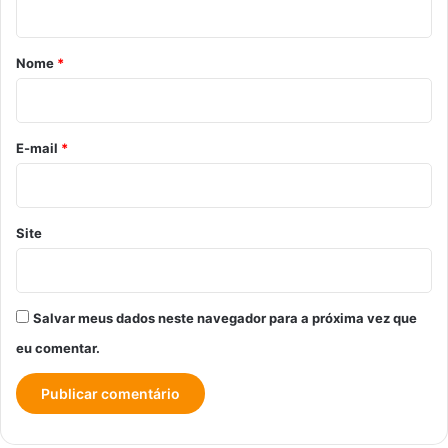
á
r
Nome
*
i
o
*
E-mail
*
Site
Salvar meus dados neste navegador para a próxima vez que
eu comentar.