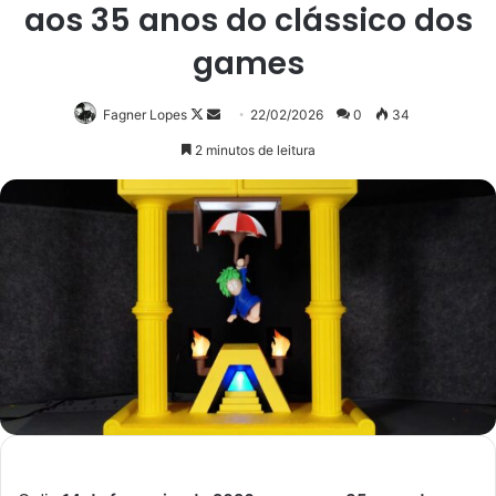
aos 35 anos do clássico dos
games
Follow
Mande
Fagner Lopes
22/02/2026
0
34
on
um
2 minutos de leitura
X
e-
mail