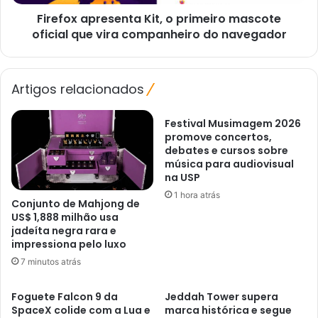
vira
Firefox apresenta Kit, o primeiro mascote
companheiro
do
oficial que vira companheiro do navegador
navegador
Artigos relacionados
Festival Musimagem 2026
promove concertos,
debates e cursos sobre
música para audiovisual
na USP
1 hora atrás
Conjunto de Mahjong de
US$ 1,888 milhão usa
jadeíta negra rara e
impressiona pelo luxo
7 minutos atrás
Foguete Falcon 9 da
Jeddah Tower supera
SpaceX colide com a Lua e
marca histórica e segue