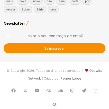
mais
nova
novo
não
para
pode
por
revela
Sobre
Série
uma
Newslatter
Insira
o
seu
endereço
de
email
© Copyright 2026, Todos os direitos reservados |
Obewise
Network
| Criado por
Fagner Lopes
Facebook
X
YouTube
Last.FM
SoundCloud
Instagram
Telegram
What
Obewise