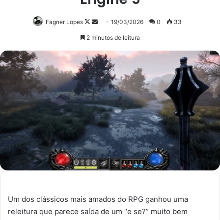
Follow
Mande
Fagner Lopes
19/03/2026
0
33
on
um
2 minutos de leitura
X
e-
mail
Um dos clássicos mais amados do RPG ganhou uma
releitura que parece saída de um “e se?” muito bem