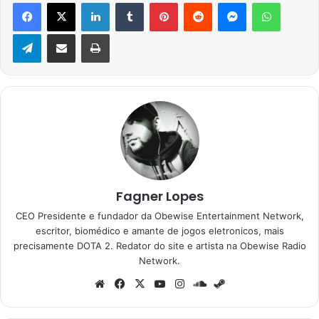
Facebook
X
Linkedin
Tumblr
Pinterest
Reddit
Messenger
WhatsA
Telegram
Compartilhar via e-mail
Imprimir
Fagner Lopes
CEO Presidente e fundador da Obewise Entertainment Network,
escritor, biomédico e amante de jogos eletronicos, mais
precisamente DOTA 2. Redator do site e artista na Obewise Radio
Network.
Website
Facebook
X
YouTube
Instagram
SoundCloud
Steam