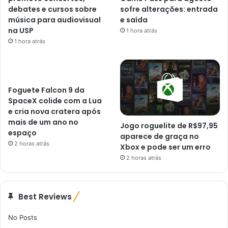
debates e cursos sobre
sofre alterações: entrada
música para audiovisual
e saída
na USP
1 hora atrás
1 hora atrás
Foguete Falcon 9 da
SpaceX colide com a Lua
e cria nova cratera após
mais de um ano no
Jogo roguelite de R$97,95
espaço
aparece de graça no
2 horas atrás
Xbox e pode ser um erro
2 horas atrás
Best Reviews
No Posts