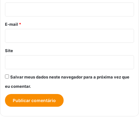
i
o
*
E-mail
*
Site
Salvar meus dados neste navegador para a próxima vez que
eu comentar.