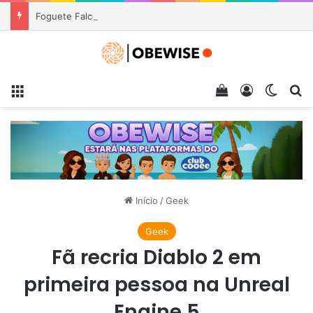
Foguete Falcon 9 da SpaceX colide com a Lua e cria nova cratera após mais de um ano no espaço
Menu
Veja seu carrin
Entrar
Switch
Pr
Início
/
Geek
Geek
Fã recria Diablo 2 em
primeira pessoa na Unreal
Engine 5