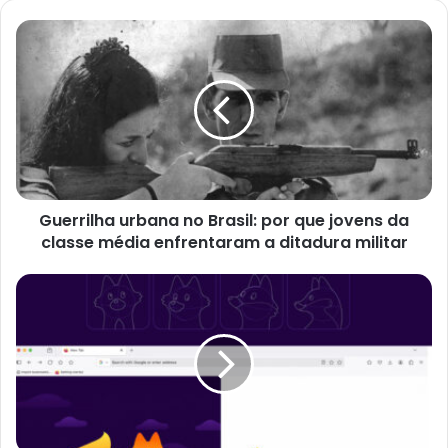
Guerrilha
urbana
no
Brasil:
por
que
jovens
da
classe
Guerrilha urbana no Brasil: por que jovens da
média
enfrentaram
classe média enfrentaram a ditadura militar
a
ditadura
Firefox
militar
apresenta
Kit,
o
primeiro
mascote
oficial
que