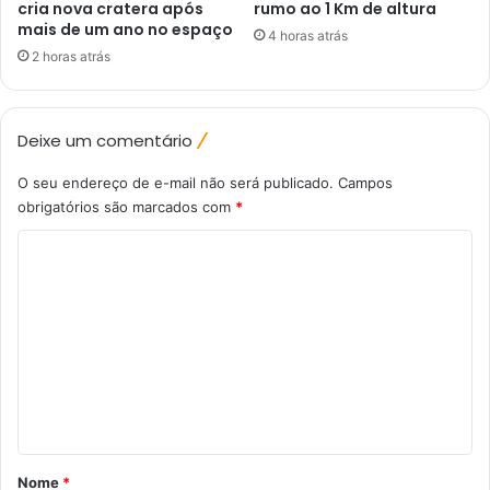
cria nova cratera após
rumo ao 1 Km de altura
mais de um ano no espaço
4 horas atrás
2 horas atrás
Deixe um comentário
O seu endereço de e-mail não será publicado.
Campos
obrigatórios são marcados com
*
C
o
m
e
n
t
á
r
Nome
*