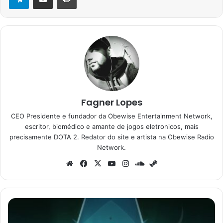
Fagner Lopes
CEO Presidente e fundador da Obewise Entertainment Network,
escritor, biomédico e amante de jogos eletronicos, mais
precisamente DOTA 2. Redator do site e artista na Obewise Radio
Network.
Website
Facebook
X
YouTube
Instagram
SoundCloud
Steam
Witch
Hat