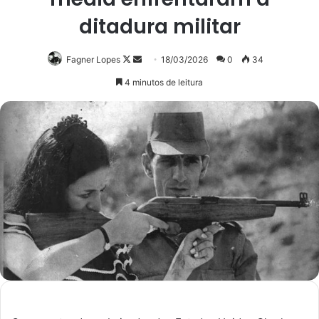
ditadura militar
Follow
Mande
Fagner Lopes
18/03/2026
0
34
on
um
4 minutos de leitura
X
e-
mail