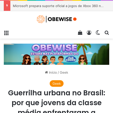
Grounded anuncia grande atualização e já ultrapassa 30 milhões de jogadores
Menu
Veja seu carrin
Entrar
Switch
Pr
Início
/
Geek
Geek
Guerrilha urbana no Brasil:
por que jovens da classe
média enfrentaram a