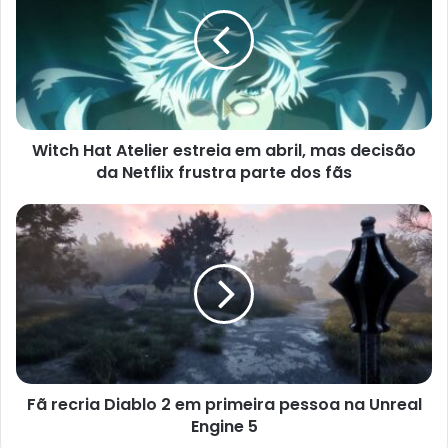
Atelier
estreia
em
abril,
mas
decisão
da
Witch Hat Atelier estreia em abril, mas decisão
Netflix
frustra
da Netflix frustra parte dos fãs
parte
dos
Fã
fãs
recria
Diablo
2
em
primeira
pessoa
na
Unreal
Fã recria Diablo 2 em primeira pessoa na Unreal
Engine
5
Engine 5