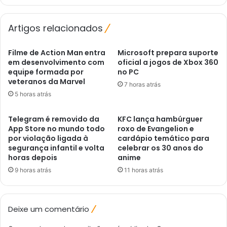
Artigos relacionados
Filme de Action Man entra
Microsoft prepara suporte
em desenvolvimento com
oficial a jogos de Xbox 360
equipe formada por
no PC
veteranos da Marvel
7 horas atrás
5 horas atrás
Telegram é removido da
KFC lança hambúrguer
App Store no mundo todo
roxo de Evangelion e
por violação ligada à
cardápio temático para
segurança infantil e volta
celebrar os 30 anos do
horas depois
anime
9 horas atrás
11 horas atrás
Deixe um comentário