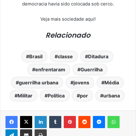
democracia havia sido colocada sob cerco.
Veja mais sociedade aqui!
Relacionado
Brasil
classe
Ditadura
enfrentaram
Guerrilha
guerrilha urbana
jovens
Média
Militar
Política
por
urbana
Facebook
X
Linkedin
Tumblr
Pinterest
Reddit
Messenger
WhatsA
Telegram
Compartilhar via e-mail
Imprimir