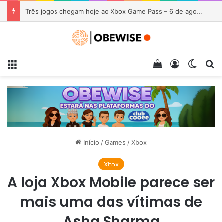
Escola criada por esposa de Mark Zuckerberg fecha após US$ 125 milhões em investimentos
Menu
Veja seu carrin
Entrar
Switch
Pr
Início
/
Games
/
Xbox
Xbox
A loja Xbox Mobile parece ser
mais uma das vítimas de
Asha Sharma