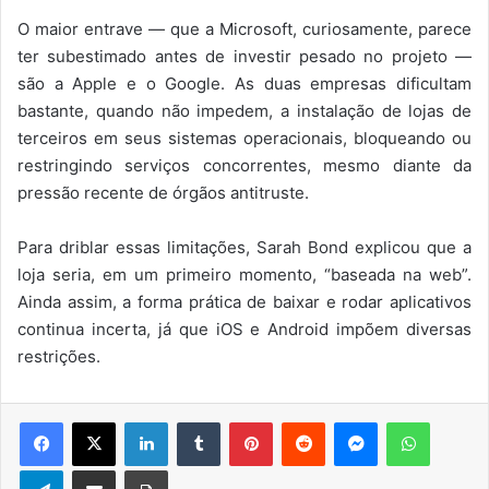
O maior entrave — que a Microsoft, curiosamente, parece
ter subestimado antes de investir pesado no projeto —
são a Apple e o Google. As duas empresas dificultam
bastante, quando não impedem, a instalação de lojas de
terceiros em seus sistemas operacionais, bloqueando ou
restringindo serviços concorrentes, mesmo diante da
pressão recente de órgãos antitruste.
Para driblar essas limitações, Sarah Bond explicou que a
loja seria, em um primeiro momento, “baseada na web”.
Ainda assim, a forma prática de baixar e rodar aplicativos
continua incerta, já que iOS e Android impõem diversas
restrições.
Facebook
X
Linkedin
Tumblr
Pinterest
Reddit
Messenger
WhatsA
Telegram
Compartilhar via e-mail
Imprimir