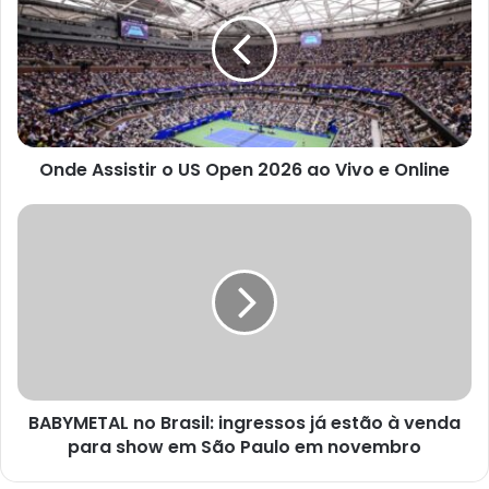
o
US
Open
2026
ao
Vivo
e
Onde Assistir o US Open 2026 ao Vivo e Online
Online
BABYMETAL
no
Brasil:
ingressos
já
estão
à
venda
para
BABYMETAL no Brasil: ingressos já estão à venda
show
em
para show em São Paulo em novembro
São