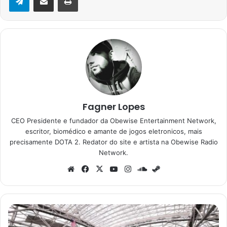
Fagner Lopes
CEO Presidente e fundador da Obewise Entertainment Network,
escritor, biomédico e amante de jogos eletronicos, mais
precisamente DOTA 2. Redator do site e artista na Obewise Radio
Network.
Website
Facebook
X
YouTube
Instagram
SoundCloud
Steam
Onde
Assistir