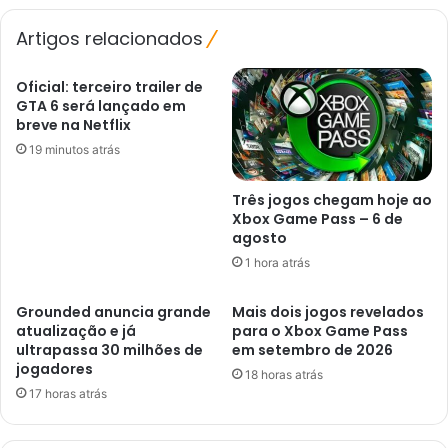
Paulo
em
Artigos relacionados
novembro
Oficial: terceiro trailer de
GTA 6 será lançado em
breve na Netflix
19 minutos atrás
Três jogos chegam hoje ao
Xbox Game Pass – 6 de
agosto
1 hora atrás
Grounded anuncia grande
Mais dois jogos revelados
atualização e já
para o Xbox Game Pass
ultrapassa 30 milhões de
em setembro de 2026
jogadores
18 horas atrás
17 horas atrás