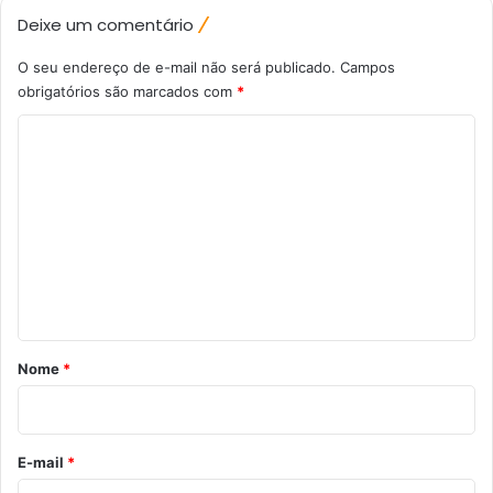
Deixe um comentário
O seu endereço de e-mail não será publicado.
Campos
obrigatórios são marcados com
*
C
o
m
e
n
t
á
r
Nome
*
i
o
*
E-mail
*