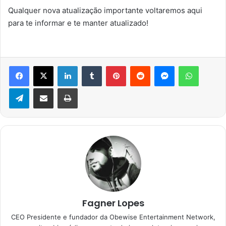
Qualquer nova atualização importante voltaremos aqui
para te informar e te manter atualizado!
Facebook
X
Linkedin
Tumblr
Pinterest
Reddit
Messenger
WhatsA
Telegram
Compartilhar via e-mail
Imprimir
Fagner Lopes
CEO Presidente e fundador da Obewise Entertainment Network,