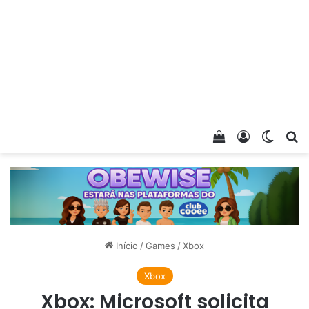
Veja seu carrin
Entrar
Switch
Pr
Início
/
Games
/
Xbox
Xbox
Xbox: Microsoft solicita