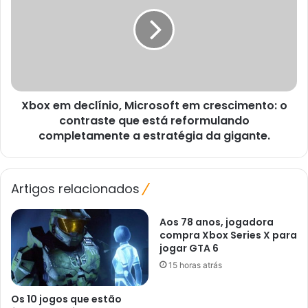
declínio,
Microsoft
em
crescimento:
o
contraste
que
Xbox em declínio, Microsoft em crescimento: o
está
reformulando
contraste que está reformulando
completamente
completamente a estratégia da gigante.
a
estratégia
da
Artigos relacionados
gigante.
Aos 78 anos, jogadora
compra Xbox Series X para
jogar GTA 6
15 horas atrás
Os 10 jogos que estão