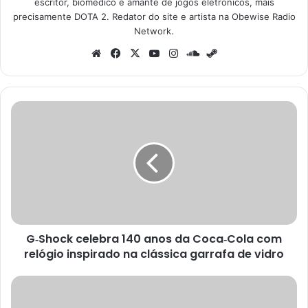
escritor, biomédico e amante de jogos eletronicos, mais
precisamente DOTA 2. Redator do site e artista na Obewise Radio
Network.
Website
Facebook
X
YouTube
Instagram
SoundCloud
Steam
G‑Shock
celebra
140
anos
da
Coca‑Cola
com
relógio
inspirado
G‑Shock celebra 140 anos da Coca‑Cola com
na
clássica
relógio inspirado na clássica garrafa de vidro
garrafa
de
Xbox
vidro
em