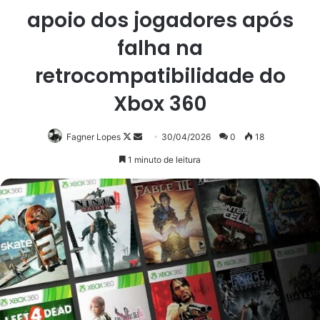
apoio dos jogadores após
falha na
retrocompatibilidade do
Xbox 360
Follow
Mande
Fagner Lopes
30/04/2026
0
18
on
um
1 minuto de leitura
X
e-
mail