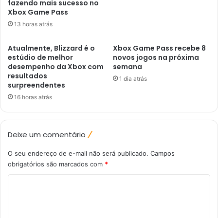
fazendo mais sucesso no
Xbox Game Pass
13 horas atrás
Atualmente, Blizzard é o
Xbox Game Pass recebe 8
estúdio de melhor
novos jogos na próxima
desempenho da Xbox com
semana
resultados
1 dia atrás
surpreendentes
16 horas atrás
Deixe um comentário
O seu endereço de e-mail não será publicado.
Campos
obrigatórios são marcados com
*
C
o
m