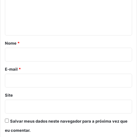
e
n
t
á
r
Nome
*
i
o
*
E-mail
*
Site
Salvar meus dados neste navegador para a próxima vez que
eu comentar.