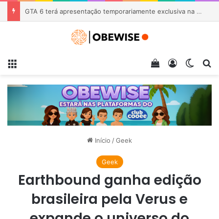
Sem volta! Sony confirma nas embalagens do PS5 o fim dos jogos físicos
Menu
Veja seu carrin
Entrar
Switch
Pr
Início
/
Geek
Geek
Earthbound ganha edição
brasileira pela Verus e
expande o universo do