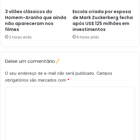
3 vilões clássicos do
Escola criada por esposa
Homem-Aranha que ainda
de Mark Zuckerberg fecha
não apareceram nos
após US$ 125 milhões em
filmes
investimentos
2 horas atrás
6 horas atrás
Deixe um comentário
O seu endereço de e-mail não será publicado.
Campos
obrigatórios são marcados com
*
C
o
m
e
n
t