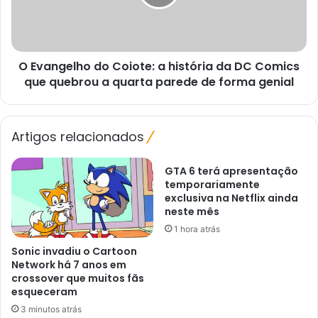
história
da
DC
Comics
O Evangelho do Coiote: a história da DC Comics
que
quebrou
que quebrou a quarta parede de forma genial
a
quarta
parede
Artigos relacionados
de
forma
genial
GTA 6 terá apresentação
temporariamente
exclusiva na Netflix ainda
neste mês
1 hora atrás
Sonic invadiu o Cartoon
Network há 7 anos em
crossover que muitos fãs
esqueceram
3 minutos atrás