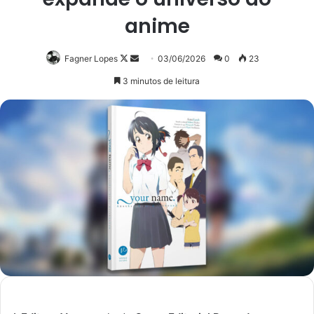
anime
Follow
Mande
Fagner Lopes
03/06/2026
0
23
on
um
3 minutos de leitura
X
e-
mail