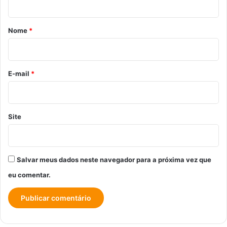
á
r
Nome
*
i
o
*
E-mail
*
Site
Salvar meus dados neste navegador para a próxima vez que
eu comentar.