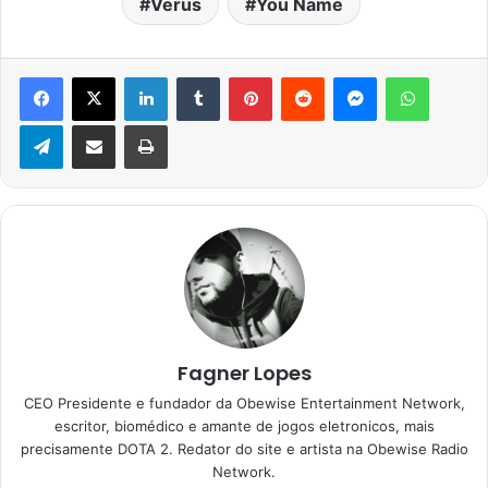
Verus
You Name
Facebook
X
Linkedin
Tumblr
Pinterest
Reddit
Messenger
WhatsA
Telegram
Compartilhar via e-mail
Imprimir
Fagner Lopes
CEO Presidente e fundador da Obewise Entertainment Network,
escritor, biomédico e amante de jogos eletronicos, mais
precisamente DOTA 2. Redator do site e artista na Obewise Radio
Network.