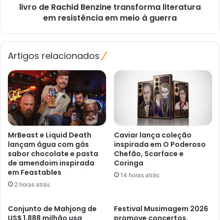
livro de Rachid Benzine transforma literatura
meio
à
em resistência em meio à guerra
guerra
Artigos relacionados
MrBeast e Liquid Death
Caviar lança coleção
lançam água com gás
inspirada em O Poderoso
sabor chocolate e pasta
Chefão, Scarface e
de amendoim inspirada
Coringa
em Feastables
14 horas atrás
2 horas atrás
Conjunto de Mahjong de
Festival Musimagem 2026
US$ 1,888 milhão usa
promove concertos,