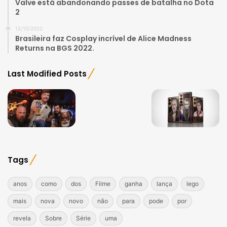
Valve está abandonando passes de batalha no Dota
2
12/10/2022
Brasileira faz Cosplay incrível de Alice Madness
Returns na BGS 2022.
Last Modified Posts
Tags
anos
como
dos
Filme
ganha
lança
lego
mais
nova
novo
não
para
pode
por
revela
Sobre
Série
uma