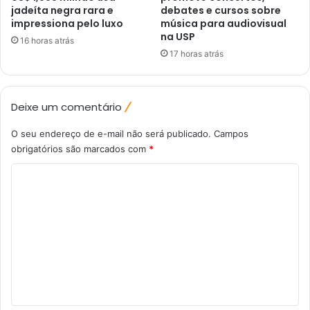
jadeíta negra rara e
debates e cursos sobre
impressiona pelo luxo
música para audiovisual
na USP
16 horas atrás
17 horas atrás
Deixe um comentário
O seu endereço de e-mail não será publicado.
Campos
obrigatórios são marcados com
*
C
o
m
e
n
t
á