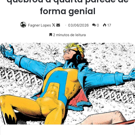
forma genial
Follow
Mande
Fagner Lopes
03/06/2026
0
17
on
um
2 minutos de leitura
X
e-
mail