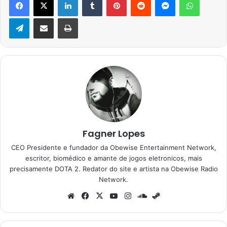
Telegram
Compartilhar via e-mail
Imprimir
Fagner Lopes
CEO Presidente e fundador da Obewise Entertainment Network,
escritor, biomédico e amante de jogos eletronicos, mais
precisamente DOTA 2. Redator do site e artista na Obewise Radio
Network.
Website
Facebook
X
YouTube
Instagram
SoundCloud
Steam