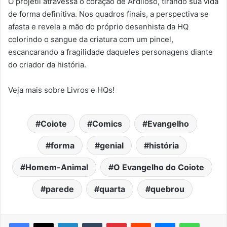
O projétil atravessa o coração de Ardiloso, tirando sua vida
de forma definitiva. Nos quadros finais, a perspectiva se
afasta e revela a mão do próprio desenhista da HQ
colorindo o sangue da criatura com um pincel,
escancarando a fragilidade daqueles personagens diante
do criador da história.
Veja mais sobre Livros e HQs!
Coiote
Comics
Evangelho
forma
genial
história
Homem-Animal
O Evangelho do Coiote
parede
quarta
quebrou
Facebook
X
Linkedin
Tumblr
Pinterest
Reddit
Messenger
WhatsA