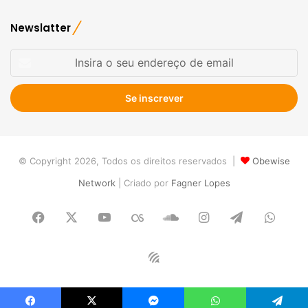
Newslatter
Insira
o
seu
endereço
de
email
© Copyright 2026, Todos os direitos reservados |
Obewise
Network
| Criado por
Fagner Lopes
Facebook
X
YouTube
Last.FM
SoundCloud
Instagram
Telegram
What
Obewise
Radio