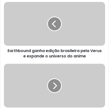
Earthbound
ganha
edição
brasileira
pela
Verus
e
expande
o
Earthbound ganha edição brasileira pela Verus
universo
do
e expande o universo do anime
anime
livro
de
Rachid
Benzine
transforma
literatura
em
resistência
em