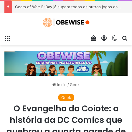
Gears of War: E-Day já supera todos os outros jogos da franquia no Steam
Menu
Veja seu carrin
Entrar
Switch
Pr
Início
/
Geek
Geek
O Evangelho do Coiote: a
história da DC Comics que
quebrou a quarta parede de