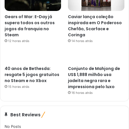
Gears of War: E-Day já
Caviar lança coleção
supera todos os outros
inspirada em O Poderoso
jogos da franquia no
Chefão, Scarface e
Steam
Coringa
12 horas atrás
14 horas atrás
40 anos de Bethesda:
Conjunto de Mahjong de
resgate 5 jogos gratuitos
US$ 1,888 milhão usa
no Steam e no Xbox
jadeíta negra rara e
impressiona pelo luxo
15 horas atrás
16 horas atrás
Best Reviews
No Posts