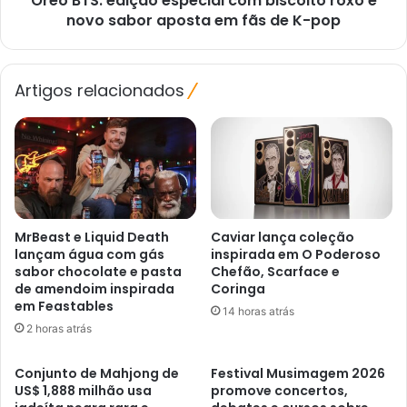
Oreo BTS: edição especial com biscoito roxo e
aposta
novo sabor aposta em fãs de K-pop
em
fãs
de
Artigos relacionados
K-
pop
MrBeast e Liquid Death
Caviar lança coleção
lançam água com gás
inspirada em O Poderoso
sabor chocolate e pasta
Chefão, Scarface e
de amendoim inspirada
Coringa
em Feastables
14 horas atrás
2 horas atrás
Conjunto de Mahjong de
Festival Musimagem 2026
US$ 1,888 milhão usa
promove concertos,