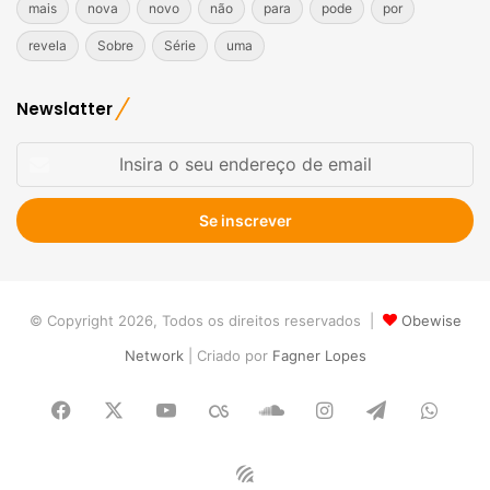
mais
nova
novo
não
para
pode
por
revela
Sobre
Série
uma
Newslatter
Insira
o
seu
endereço
de
email
© Copyright 2026, Todos os direitos reservados |
Obewise
Network
| Criado por
Fagner Lopes
Facebook
X
YouTube
Last.FM
SoundCloud
Instagram
Telegram
What
Obewise