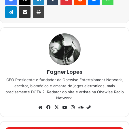
Telegram
Compartilhar via e-mail
Imprimir
Fagner Lopes
CEO Presidente e fundador da Obewise Entertainment Network,
escritor, biomédico e amante de jogos eletronicos, mais
precisamente DOTA 2. Redator do site e artista na Obewise Radio
Network.
Website
Facebook
X
YouTube
Instagram
SoundCloud
Steam