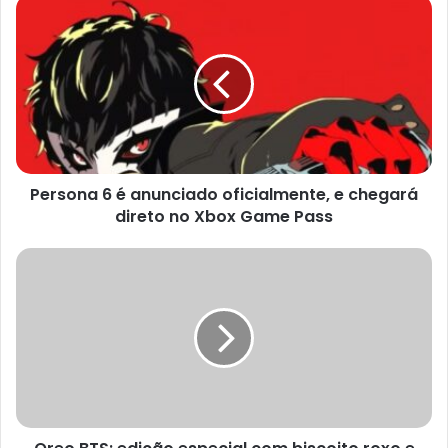
Persona
6
é
anunciado
oficialmente,
e
chegará
direto
no
Persona 6 é anunciado oficialmente, e chegará
Xbox
Game
direto no Xbox Game Pass
Pass
Oreo
BTS:
edição
especial
com
biscoito
roxo
e
novo
sabor