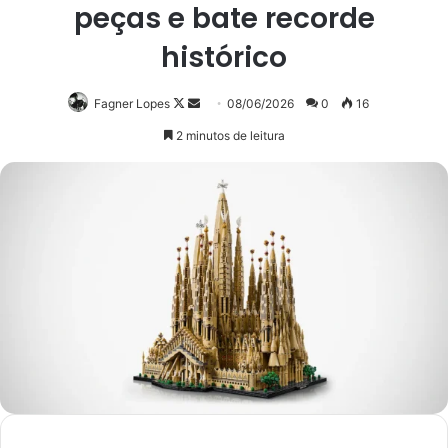
peças e bate recorde
histórico
Follow
Mande
Fagner Lopes
08/06/2026
0
16
on
um
2 minutos de leitura
X
e-
mail