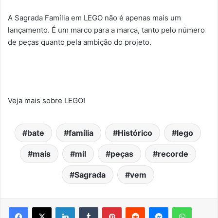
A Sagrada Família em LEGO não é apenas mais um
lançamento. É um marco para a marca, tanto pelo número
de peças quanto pela ambição do projeto.
Veja mais sobre LEGO!
bate
família
Histórico
lego
mais
mil
peças
recorde
Sagrada
vem
Facebook
X
Linkedin
Tumblr
Pinterest
Reddit
Messenger
WhatsA