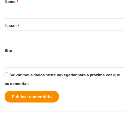
Nome
*
i
o
*
E-mail
*
Site
Salvar meus dados neste navegador para a próxima vez que
eu comentar.