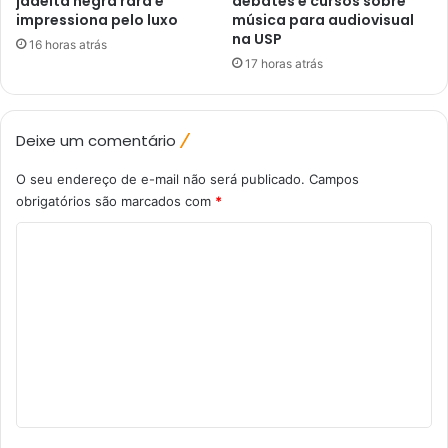
jadeíta negra rara e
debates e cursos sobre
impressiona pelo luxo
música para audiovisual
na USP
16 horas atrás
17 horas atrás
Deixe um comentário
O seu endereço de e-mail não será publicado.
Campos
obrigatórios são marcados com
*
C
o
m
e
n
t
á
r