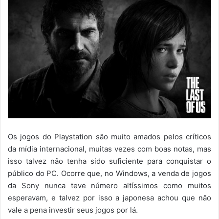
Os jogos do Playstation são muito amados pelos críticos
da mídia internacional, muitas vezes com boas notas, mas
isso talvez não tenha sido suficiente para conquistar o
público do PC. Ocorre que, no Windows, a venda de jogos
da Sony nunca teve número altíssimos como muitos
esperavam, e talvez por isso a japonesa achou que não
vale a pena investir seus jogos por lá.