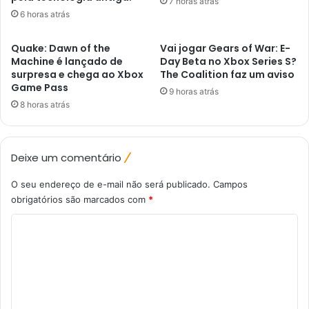
7 horas atrás
6 horas atrás
Quake: Dawn of the
Vai jogar Gears of War: E-
Machine é lançado de
Day Beta no Xbox Series S?
surpresa e chega ao Xbox
The Coalition faz um aviso
Game Pass
9 horas atrás
8 horas atrás
Deixe um comentário
O seu endereço de e-mail não será publicado.
Campos
obrigatórios são marcados com
*
C
o
m
e
n