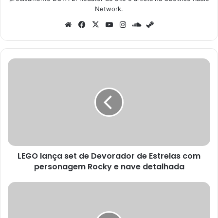
Network.
Website
Facebook
X
YouTube
Instagram
SoundCloud
Steam
LEGO
lança
set
de
Devorador
de
Estrelas
com
personagem
LEGO lança set de Devorador de Estrelas com
Rocky
e
personagem Rocky e nave detalhada
nave
detalhada
Jim
Carrey
admite
possibilidade