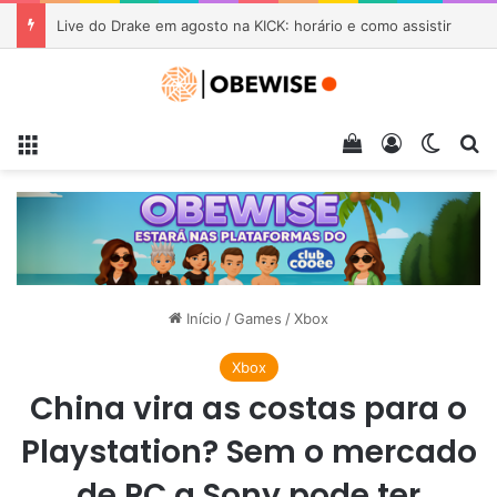
Live do Drake em agosto na KICK: horário e como assistir
Menu
Veja seu carrin
Entrar
Switch
Pr
Início
/
Games
/
Xbox
Xbox
China vira as costas para o
Playstation? Sem o mercado
de PC a Sony pode ter