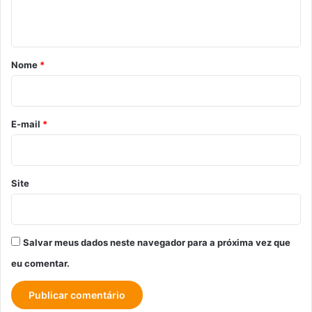
t
á
r
Nome
*
i
o
*
E-mail
*
Site
Salvar meus dados neste navegador para a próxima vez que
eu comentar.