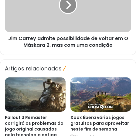
de
voltar
em
O
Máskara
Jim Carrey admite possibilidade de voltar em O
2,
mas
Máskara 2, mas com uma condição
com
uma
condição
Artigos relacionados
Fallout 3 Remaster
Xbox libera vários jogos
corrigirá os problemas do
gratuitos para aproveitar
jogo original causados ​​
neste fim de semana
pela tecnologia antiga.