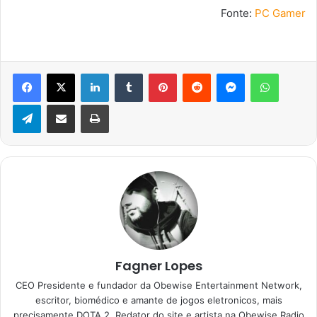
Fonte:
PC Gamer
Facebook
X
Linkedin
Tumblr
Pinterest
Reddit
Messenger
WhatsA
Telegram
Compartilhar via e-mail
Imprimir
Fagner Lopes
CEO Presidente e fundador da Obewise Entertainment Network,
escritor, biomédico e amante de jogos eletronicos, mais
precisamente DOTA 2. Redator do site e artista na Obewise Radio