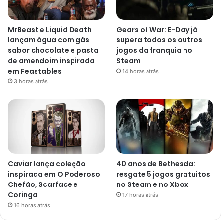
MrBeast e Liquid Death
Gears of War: E-Day já
lançam água com gás
supera todos os outros
sabor chocolate e pasta
jogos da franquia no
de amendoim inspirada
Steam
em Feastables
14 horas atrás
3 horas atrás
Caviar lança coleção
40 anos de Bethesda:
inspirada em O Poderoso
resgate 5 jogos gratuitos
Chefão, Scarface e
no Steam e no Xbox
Coringa
17 horas atrás
16 horas atrás