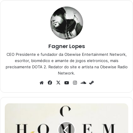
Fagner Lopes
CEO Presidente e fundador da Obewise Entertainment Network,
escritor, biomédico e amante de jogos eletronicos, mais
precisamente DOTA 2. Redator do site e artista na Obewise Radio
Network.
Website
Facebook
X
YouTube
Instagram
SoundCloud
Steam
O
Homem
Eterno:
uma
delicada