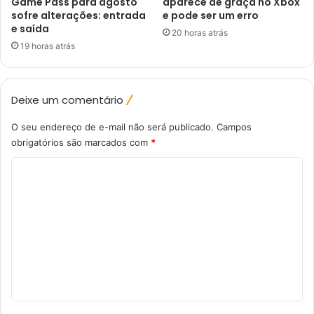
Game Pass para agosto
aparece de graça no Xbox
sofre alterações: entrada
e pode ser um erro
e saída
20 horas atrás
19 horas atrás
Deixe um comentário
O seu endereço de e-mail não será publicado.
Campos
obrigatórios são marcados com
*
C
o
m
e
n
t
á