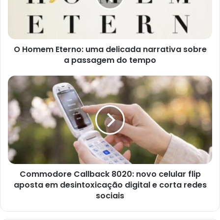
narrativa
sobre
a
passagem
O Homem Eterno: uma delicada narrativa sobre
do
tempo
a passagem do tempo
Commodore
Callback
8020:
novo
celular
flip
aposta
em
desintoxicação
Commodore Callback 8020: novo celular flip
digital
e
aposta em desintoxicação digital e corta redes
corta
sociais
redes
sociais