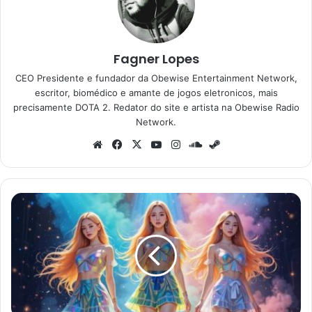
Fagner Lopes
CEO Presidente e fundador da Obewise Entertainment Network,
escritor, biomédico e amante de jogos eletronicos, mais
precisamente DOTA 2. Redator do site e artista na Obewise Radio
Network.
Website
Facebook
X
YouTube
Instagram
SoundCloud
Steam
Hong
Kong
retira
campanha
antidrogas
com
IA
após