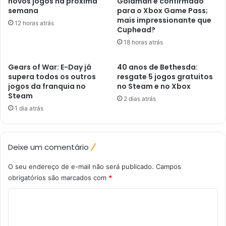
novos jogos na próxima
Goldman é confirmado
semana
para o Xbox Game Pass;
mais impressionante que
12 horas atrás
Cuphead?
18 horas atrás
Gears of War: E-Day já
40 anos de Bethesda:
supera todos os outros
resgate 5 jogos gratuitos
jogos da franquia no
no Steam e no Xbox
Steam
2 dias atrás
1 dia atrás
Deixe um comentário
O seu endereço de e-mail não será publicado.
Campos
obrigatórios são marcados com
*
C
o
m