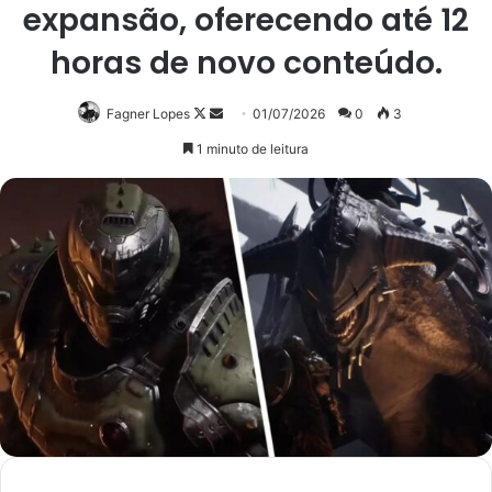
expansão, oferecendo até 12
horas de novo conteúdo.
Follow
Mande
Fagner Lopes
01/07/2026
0
3
on
um
1 minuto de leitura
X
e-
mail