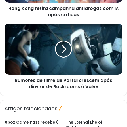
críticas
Hong Kong retira campanha antidrogas com IA
após críticas
Rumores
de
filme
de
Portal
crescem
após
diretor
de
Rumores de filme de Portal crescem após
Backrooms
à
diretor de Backrooms à Valve
Valve
Artigos relacionados
Xbox Game Pass recebe 8
The Eternal Life of