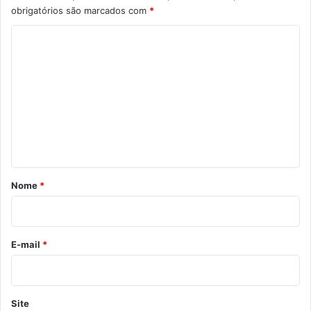
obrigatórios são marcados com
*
C
o
m
e
n
t
á
r
Nome
*
i
o
*
E-mail
*
Site