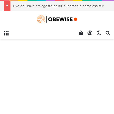
Live do Drake em agosto na KICK: horário e como assistir
Menu
Veja seu carrin
Entrar
Switch
Pr