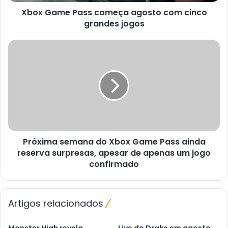
jogos
Xbox Game Pass começa agosto com cinco
grandes jogos
Próxima
semana
do
Xbox
Game
Pass
ainda
reserva
surpresas,
Próxima semana do Xbox Game Pass ainda
apesar
de
reserva surpresas, apesar de apenas um jogo
apenas
confirmado
um
jogo
confirmado
Artigos relacionados