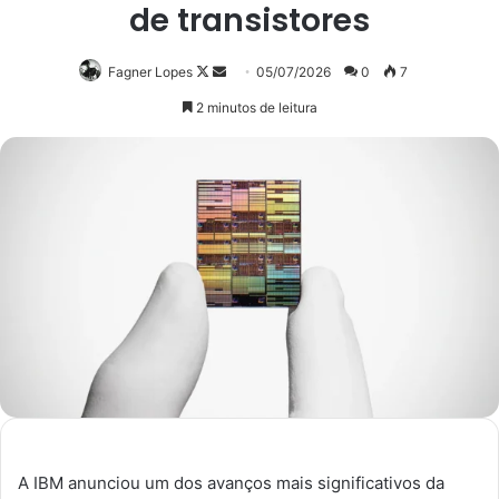
de transistores
Follow
Mande
Fagner Lopes
05/07/2026
0
7
on
um
2 minutos de leitura
X
e-
mail
A IBM anunciou um dos avanços mais significativos da