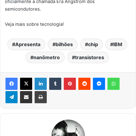
oficialmente a chamada Era Angstrom dos
semicondutores.
Veja mais sobre tecnologia!
Apresenta
bilhões
chip
IBM
nanômetro
transistores
Facebook
X
Linkedin
Tumblr
Pinterest
Reddit
Messenger
WhatsA
Telegram
Compartilhar via e-mail
Imprimir