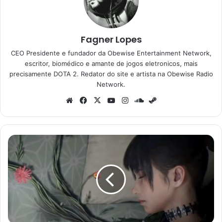
Fagner Lopes
CEO Presidente e fundador da Obewise Entertainment Network,
escritor, biomédico e amante de jogos eletronicos, mais
precisamente DOTA 2. Redator do site e artista na Obewise Radio
Network.
Website
Facebook
X
YouTube
Instagram
SoundCloud
Steam
Xbox
Game
Pass
começa
agosto
com
cinco
grandes