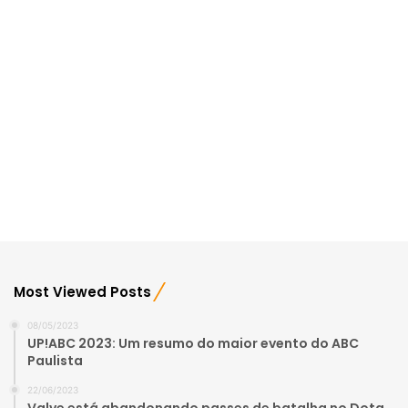
Most Viewed Posts
08/05/2023
UP!ABC 2023: Um resumo do maior evento do ABC
Paulista
22/06/2023
Valve está abandonando passes de batalha no Dota