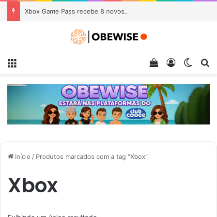
Xbox Game Pass recebe 8 novos jogos na próxima semana
Menu
Veja seu carrin
Entrar
Switch
Pr
Início
/
Produtos marcados com a tag “Xbox”
Xbox