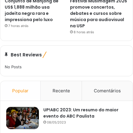
Conjunto de Mahjong de
Festival Musimagem 2026
US$ 1,888 milhão usa
promove concertos,
jadeíta negra rara e
debates e cursos sobre
impressiona pelo luxo
música para audiovisual
na USP
7 horas atrás
8 horas atrás
Best Reviews
No Posts
Popular
Recente
Comentários
UP!ABC 2023: Um resumo do maior
evento do ABC Paulista
08/05/2023