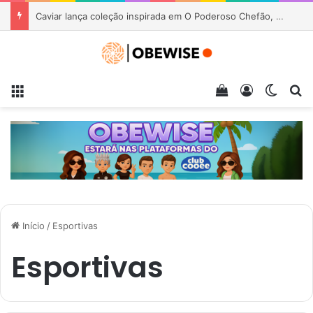
Caviar lança coleção inspirada em O Poderoso Chefão, Scarface e Coringa
Menu
Veja seu carrin
Entrar
Switch
Pr
Início
/
Esportivas
Esportivas