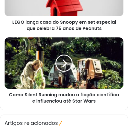
set
especial
que
LEGO lança casa do Snoopy em set especial
celebra
75
que celebra 75 anos de Peanuts
anos
de
Como
Peanuts
Silent
Running
mudou
a
ficção
científica
e
influenciou
Como Silent Running mudou a ficção científica
até
Star
e influenciou até Star Wars
Wars
Artigos relacionados