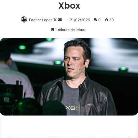
Xbox
Follow
Mande
Fagner Lopes
21/02/2026
0
39
on
um
1 minuto de leitura
X
e-
mail