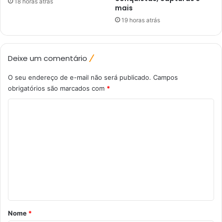
18 horas atrás
mais
19 horas atrás
Deixe um comentário
O seu endereço de e-mail não será publicado.
Campos
obrigatórios são marcados com
*
C
o
m
e
n
t
á
r
Nome
*