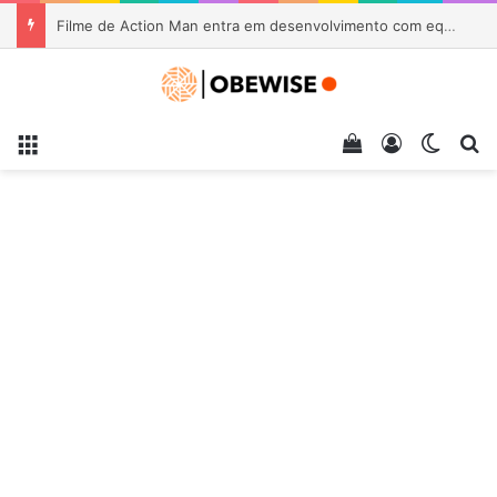
Filme de Action Man entra em desenvolvimento com equipe formada por veteranos da Marvel
Menu
Veja seu carrin
Entrar
Switch
Pr