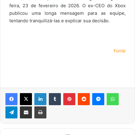
feira, 23 de fevereiro de 2026. O ex-CEO do Xbox
publicou uma longa mensagem para as equipe,
tentando tranquilizá-las e explicar sua decisão.
Fonte
Facebook
X
Linkedin
Tumblr
Pinterest
Reddit
Messenger
WhatsA
Telegram
Compartilhar via e-mail
Imprimir