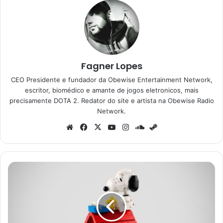
Fagner Lopes
CEO Presidente e fundador da Obewise Entertainment Network,
escritor, biomédico e amante de jogos eletronicos, mais
precisamente DOTA 2. Redator do site e artista na Obewise Radio
Network.
Website
Facebook
X
YouTube
Instagram
SoundCloud
Steam
LEGO
lança
casa
do
Snoopy
em