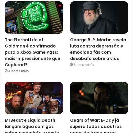
The Eternal Life of
George R. R. Martin revela
Goldman é confirmado
luta contra depressão e
para o Xbox Game Pass;
emociona fãs com
mais impressionante que
desabafo sobre a vida
Cuphead?
6 horas atrás
4 horas atrás
MrBeast e Liquid Death
Gears of War: E-Day já
lançam água com gás
supera todos os outros
sabor chocolate e pasta
jogos da franquia no