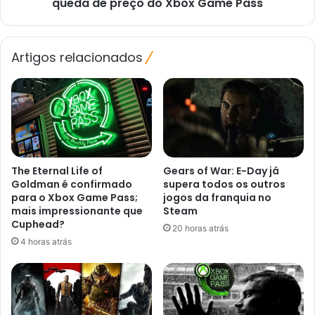
preço
queda de preço do Xbox Game Pass
do
Xbox
Game
Artigos relacionados
Pass
The Eternal Life of
Gears of War: E-Day já
Goldman é confirmado
supera todos os outros
para o Xbox Game Pass;
jogos da franquia no
mais impressionante que
Steam
Cuphead?
20 horas atrás
4 horas atrás