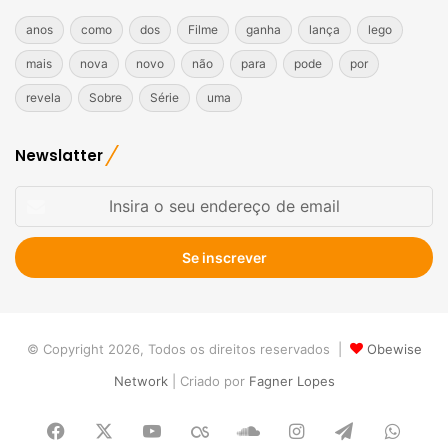
anos
como
dos
Filme
ganha
lança
lego
mais
nova
novo
não
para
pode
por
revela
Sobre
Série
uma
Newslatter
Insira
o
seu
endereço
de
email
© Copyright 2026, Todos os direitos reservados |
Obewise
Network
| Criado por
Fagner Lopes
Facebook
X
YouTube
Last.FM
SoundCloud
Instagram
Telegram
What