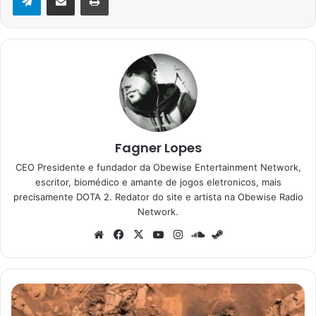
Fagner Lopes
CEO Presidente e fundador da Obewise Entertainment Network,
escritor, biomédico e amante de jogos eletronicos, mais
precisamente DOTA 2. Redator do site e artista na Obewise Radio
Network.
Website
Facebook
X
YouTube
Instagram
SoundCloud
Steam
Curiosity
encontra