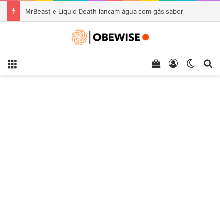
MrBeast e Liquid Death lançam água com gás sabor chocolate e pasta de amendoim inspirada em Feastables
Menu
Veja seu carrin
Entrar
Switch
Pr