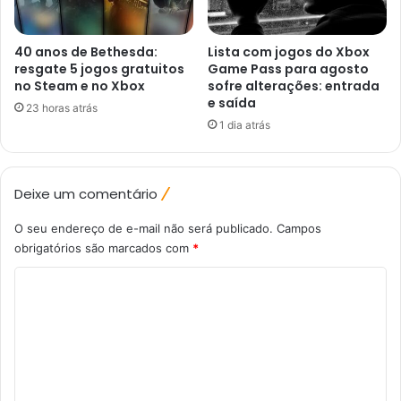
40 anos de Bethesda:
Lista com jogos do Xbox
resgate 5 jogos gratuitos
Game Pass para agosto
no Steam e no Xbox
sofre alterações: entrada
e saída
23 horas atrás
1 dia atrás
Deixe um comentário
O seu endereço de e-mail não será publicado.
Campos
obrigatórios são marcados com
*
C
o
m
e
n