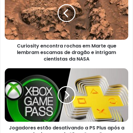
rochas
em
Marte
que
lembram
escamas
de
Curiosity encontra rochas em Marte que
dragão
e
lembram escamas de dragão e intrigam
intrigam
cientistas da NASA
cientistas
da
Jogadores
NASA
estão
desativando
a
PS
Plus
após
a
queda
Jogadores estão desativando a PS Plus após a
de