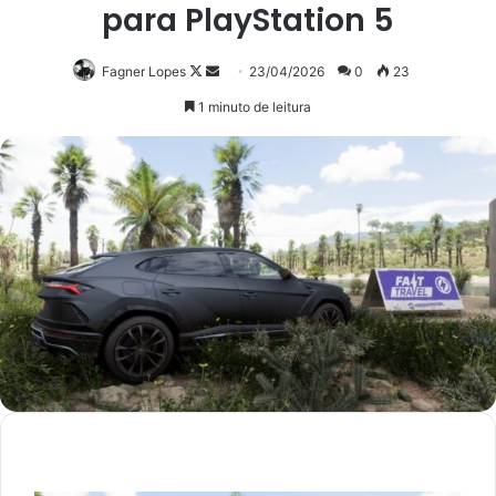
para PlayStation 5
Follow
Mande
Fagner Lopes
23/04/2026
0
23
on
um
1 minuto de leitura
X
e-
mail