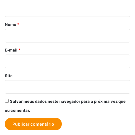
t
á
r
Nome
*
i
o
*
E-mail
*
Site
Salvar meus dados neste navegador para a próxima vez que
eu comentar.