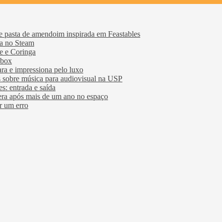
e pasta de amendoim inspirada em Feastables
ia no Steam
e e Coringa
Xbox
ra e impressiona pelo luxo
 sobre música para audiovisual na USP
s: entrada e saída
era após mais de um ano no espaço
r um erro