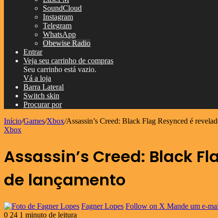
SoundCloud
Instagram
Telegram
WhatsApp
Obewise Radio
Entrar
Veja seu carrinho de compras
Seu carrinho está vazio.
Vá a loja
Barra Lateral
Switch skin
Procurar por
Início
/
Games
/
Xbox
/
Assassin’s Creed: Black Flag Resynced é revelad
Xbox
Assassin’s Creed: Black Fl
de lançamento
Fagner Lopes
Follow on X
Mande um e-mai
0
24
1 minuto de leitura