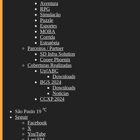
Aventura
RPG
Simulação
Puzzle
Esportes
MOBA
Corrida
Estratégia
Parceiros / Partner
SD Infra Solution
Cooee Phoenix
Coberturas Realizadas
Up!ABC
Downloads
BGS 2024
Downloads
Noticias
CCXP 2024
℃
São Paulo
19
Seguir
Facebook
X
YouTube
Last.FM