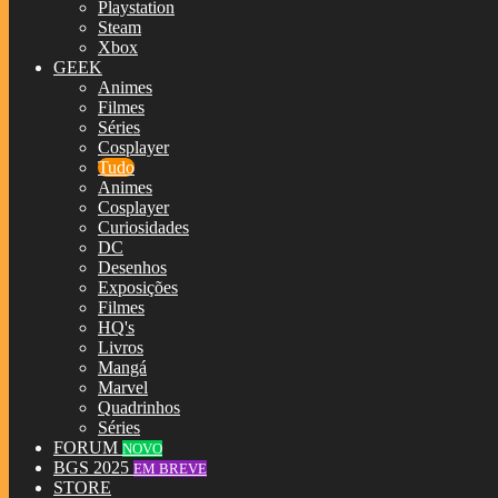
Playstation
Steam
Xbox
GEEK
Animes
Filmes
Séries
Cosplayer
Tudo
Animes
Cosplayer
Curiosidades
DC
Desenhos
Exposições
Filmes
HQ's
Livros
Mangá
Marvel
Quadrinhos
Séries
FORUM
NOVO
BGS 2025
EM BREVE
STORE