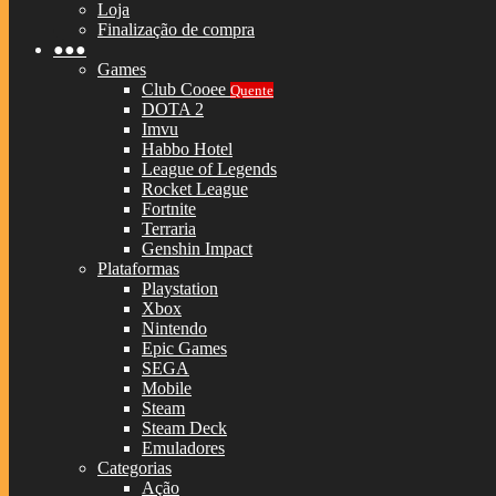
Loja
Finalização de compra
●●●
Games
Club Cooee
Quente
DOTA 2
Imvu
Habbo Hotel
League of Legends
Rocket League
Fortnite
Terraria
Genshin Impact
Plataformas
Playstation
Xbox
Nintendo
Epic Games
SEGA
Mobile
Steam
Steam Deck
Emuladores
Categorias
Ação