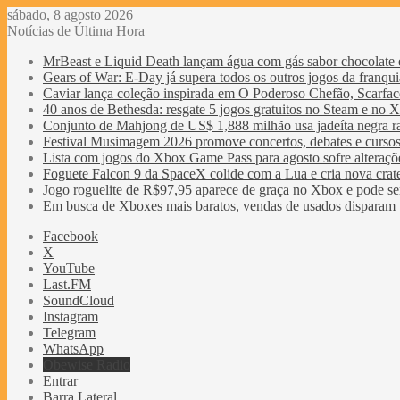
sábado, 8 agosto 2026
Notícias de Última Hora
MrBeast e Liquid Death lançam água com gás sabor chocolate 
Gears of War: E-Day já supera todos os outros jogos da franqu
Caviar lança coleção inspirada em O Poderoso Chefão, Scarfac
40 anos de Bethesda: resgate 5 jogos gratuitos no Steam e no 
Conjunto de Mahjong de US$ 1,888 milhão usa jadeíta negra ra
Festival Musimagem 2026 promove concertos, debates e cursos
Lista com jogos do Xbox Game Pass para agosto sofre alteraçõe
Foguete Falcon 9 da SpaceX colide com a Lua e cria nova crat
Jogo roguelite de R$97,95 aparece de graça no Xbox e pode se
Em busca de Xboxes mais baratos, vendas de usados disparam
Facebook
X
YouTube
Last.FM
SoundCloud
Instagram
Telegram
WhatsApp
Obewise Radio
Entrar
Barra Lateral