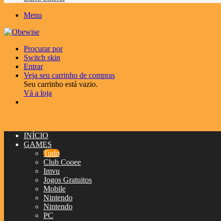
Menu
Procurar por
Switch skin
Entrar
Veja seu carrinho de compras
Seu carrinho está vazio.
Vá a loja
INÍCIO
GAMES
Tudo
Club Cooee
Imvu
Jogos Gratuitos
Mobile
Nintendo
Nintendo
PC