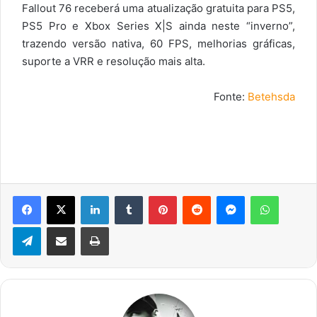
Fallout 76 receberá uma atualização gratuita para PS5,
PS5 Pro e Xbox Series X|S ainda neste “inverno”,
trazendo versão nativa, 60 FPS, melhorias gráficas,
suporte a VRR e resolução mais alta.
Fonte:
Betehsda
Facebook
X
Linkedin
Tumblr
Pinterest
Reddit
Messenger
WhatsA
Telegram
Compartilhar via e-mail
Imprimir