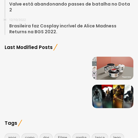
Valve está abandonando passes de batalha no Dota
2
12/10/2022
Brasileira faz Cosplay incrível de Alice Madness
Returns na BGS 2022.
Last Modified Posts
Tags
anos
como
dos
Filme
ganha
lança
lego