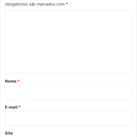
obrigatórios são marcados com
*
C
o
m
e
n
t
á
r
Nome
*
i
o
*
E-mail
*
Site