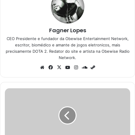
Fagner Lopes
CEO Presidente e fundador da Obewise Entertainment Network,
escritor, biomédico e amante de jogos eletronicos, mais
precisamente DOTA 2. Redator do site e artista na Obewise Radio
Network.
Website
Facebook
X
YouTube
Instagram
SoundCloud
Steam
A
Vida
Moderna
de
Rocco
ganha
conjunto