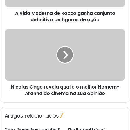
definitivo
de
A Vida Moderna de Rocco ganha conjunto
figuras
de
definitivo de figuras de ação
ação
Nicolas
Cage
revela
qual
é
o
melhor
Homem-
Aranha
Nicolas Cage revela qual é o melhor Homem-
do
cinema
Aranha do cinema na sua opinião
na
sua
opinião
Artigos relacionados
Xbox Game Pass recebe 8
The Eternal Life of