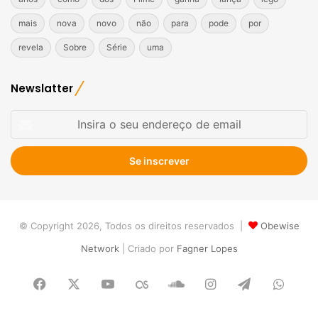
mais
nova
novo
não
para
pode
por
revela
Sobre
Série
uma
Newslatter
Insira
o
seu
endereço
de
email
© Copyright 2026, Todos os direitos reservados |
Obewise
Network
| Criado por
Fagner Lopes
Facebook
X
YouTube
Last.FM
SoundCloud
Instagram
Telegram
What