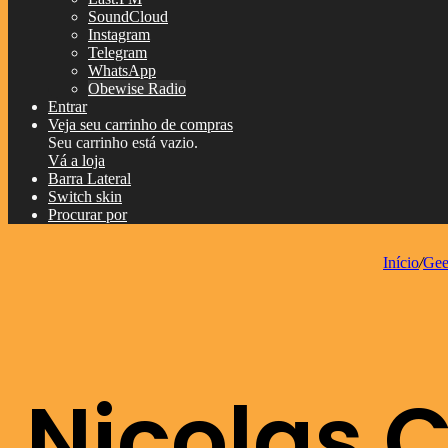
SoundCloud
Instagram
Telegram
WhatsApp
Obewise Radio
Entrar
Veja seu carrinho de compras
Seu carrinho está vazio.
Vá a loja
Barra Lateral
Switch skin
Procurar por
Início
/
Ge
Nicolas C