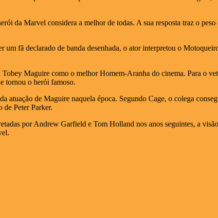
rói da Marvel considera a melhor de todas. A sua resposta traz o peso
ser um fã declarado de banda desenhada, o ator interpretou o Motoqu
 Tobey Maguire como o melhor Homem-Aranha do cinema. Para o veteran
e tornou o herói famoso.
de da atuação de Maguire naquela época. Segundo Cage, o colega consegu
o de Peter Parker.
etadas por Andrew Garfield e Tom Holland nos anos seguintes, a visão d
vel.