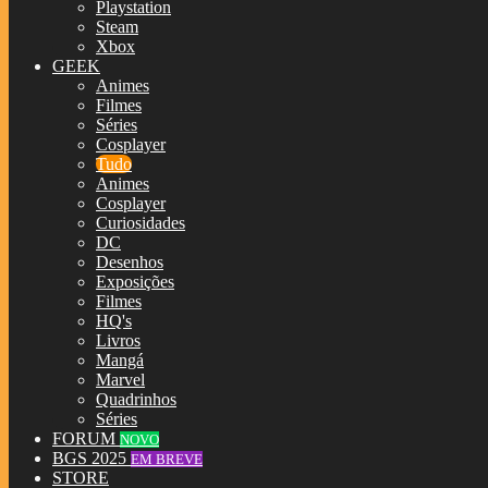
Playstation
Steam
Xbox
GEEK
Animes
Filmes
Séries
Cosplayer
Tudo
Animes
Cosplayer
Curiosidades
DC
Desenhos
Exposições
Filmes
HQ's
Livros
Mangá
Marvel
Quadrinhos
Séries
FORUM
NOVO
BGS 2025
EM BREVE
STORE