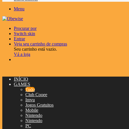
Menu
Procurar por
Switch skin
Entrar
Veja seu carrinho de compras
Seu carrinho está vazio.
Vá a loja
INÍCIO
GAMES
Tudo
Club Cooee
Imvu
Jogos Gratuitos
Mobile
Nintendo
Nintendo
PC