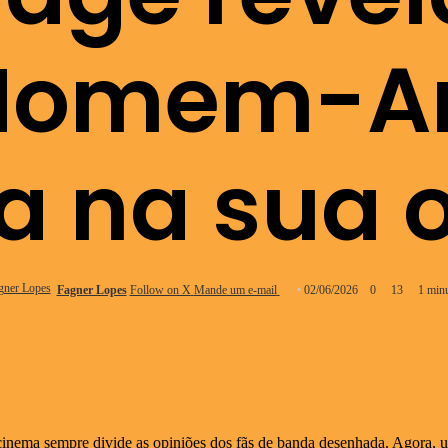
Homem-A
 na sua 
Fagner Lopes
Follow on X
Mande um e-mail
02/06/2026
0
13
1 minu
nema sempre divide as opiniões dos fãs de banda desenhada. Agora, u