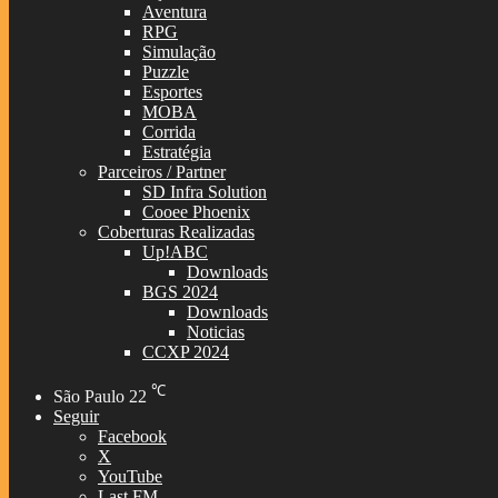
Aventura
RPG
Simulação
Puzzle
Esportes
MOBA
Corrida
Estratégia
Parceiros / Partner
SD Infra Solution
Cooee Phoenix
Coberturas Realizadas
Up!ABC
Downloads
BGS 2024
Downloads
Noticias
CCXP 2024
℃
São Paulo
22
Seguir
Facebook
X
YouTube
Last.FM