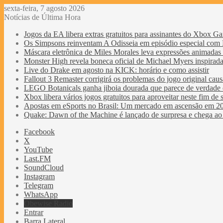
sexta-feira, 7 agosto 2026
Notícias de Última Hora
Jogos da EA libera extras gratuitos para assinantes do Xbox G
Os Simpsons reinventam A Odisseia em episódio especial com 
Máscara eletrônica de Miles Morales leva expressões animada
Monster High revela boneca oficial de Michael Myers inspirad
Live do Drake em agosto na KICK: horário e como assistir
Fallout 3 Remaster corrigirá os problemas do jogo original causa
LEGO Botanicals ganha jiboia dourada que parece de verdade e
Xbox libera vários jogos gratuitos para aproveitar neste fim de
Apostas em eSports no Brasil: Um mercado em ascensão em 2
Quake: Dawn of the Machine é lançado de surpresa e chega 
Facebook
X
YouTube
Last.FM
SoundCloud
Instagram
Telegram
WhatsApp
Obewise Radio
Entrar
Barra Lateral