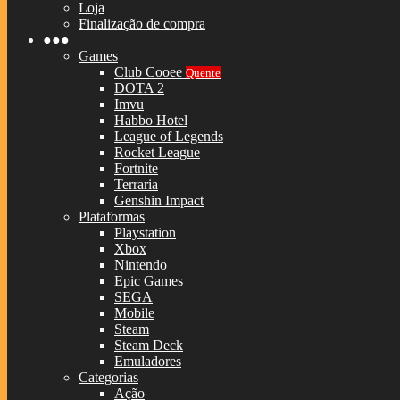
Loja
Finalização de compra
●●●
Games
Club Cooee
Quente
DOTA 2
Imvu
Habbo Hotel
League of Legends
Rocket League
Fortnite
Terraria
Genshin Impact
Plataformas
Playstation
Xbox
Nintendo
Epic Games
SEGA
Mobile
Steam
Steam Deck
Emuladores
Categorias
Ação