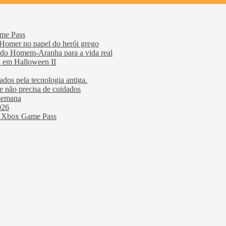
ame Pass
Homer no papel do herói grego
s do Homem-Aranha para a vida real
a em Halloween II
dos ​​pela tecnologia antiga.
 não precisa de cuidados
 semana
026
ao Xbox Game Pass