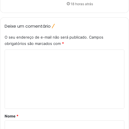
18 horas atrás
Deixe um comentário
O seu endereço de e-mail não será publicado.
Campos
obrigatórios são marcados com
*
C
o
m
e
n
t
á
r
Nome
*
i