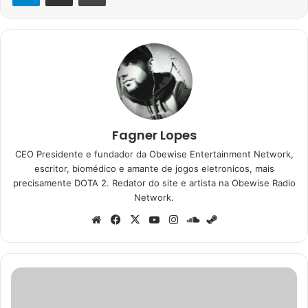
Fagner Lopes
CEO Presidente e fundador da Obewise Entertainment Network,
escritor, biomédico e amante de jogos eletronicos, mais
precisamente DOTA 2. Redator do site e artista na Obewise Radio
Network.
Website
Facebook
X
YouTube
Instagram
SoundCloud
Steam
Fable
ganha
30