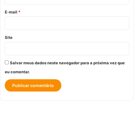
o
*
E-mail
*
Site
Salvar meus dados neste navegador para a próxima vez que
eu comentar.