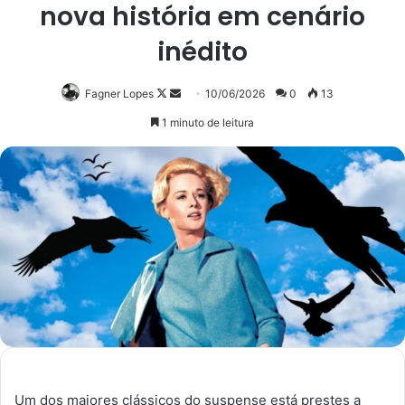
nova história em cenário
inédito
Follow
Mande
Fagner Lopes
10/06/2026
0
13
on
um
1 minuto de leitura
X
e-
mail
Um dos maiores clássicos do suspense está prestes a