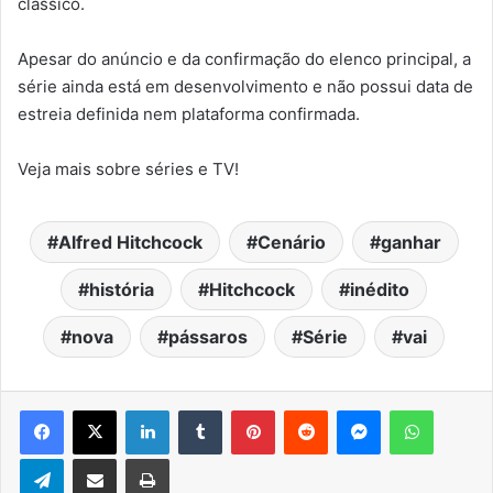
clássico.
Apesar do anúncio e da confirmação do elenco principal, a
série ainda está em desenvolvimento e não possui data de
estreia definida nem plataforma confirmada.
Veja mais sobre séries e TV!
Alfred Hitchcock
Cenário
ganhar
história
Hitchcock
inédito
nova
pássaros
Série
vai
Facebook
X
Linkedin
Tumblr
Pinterest
Reddit
Messenger
WhatsA
Telegram
Compartilhar via e-mail
Imprimir