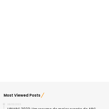
Most Viewed Posts
08/05/2023
UP!ABC 2023: Um resumo do maior evento do ABC