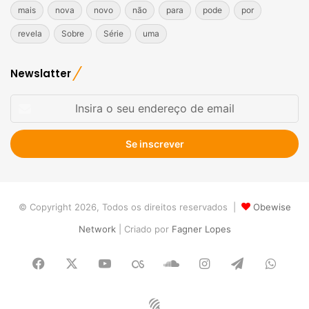
mais
nova
novo
não
para
pode
por
revela
Sobre
Série
uma
Newslatter
Insira
o
seu
endereço
de
email
© Copyright 2026, Todos os direitos reservados |
Obewise
Network
| Criado por
Fagner Lopes
Facebook
X
YouTube
Last.FM
SoundCloud
Instagram
Telegram
What
Obewise