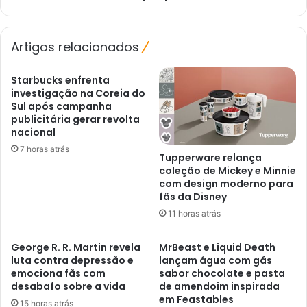
Games
Showcase
2026?
Artigos relacionados
Matt
Booty
explica
Starbucks enfrenta
investigação na Coreia do
Sul após campanha
publicitária gerar revolta
nacional
7 horas atrás
Tupperware relança
coleção de Mickey e Minnie
com design moderno para
fãs da Disney
11 horas atrás
George R. R. Martin revela
MrBeast e Liquid Death
luta contra depressão e
lançam água com gás
emociona fãs com
sabor chocolate e pasta
desabafo sobre a vida
de amendoim inspirada
em Feastables
15 horas atrás