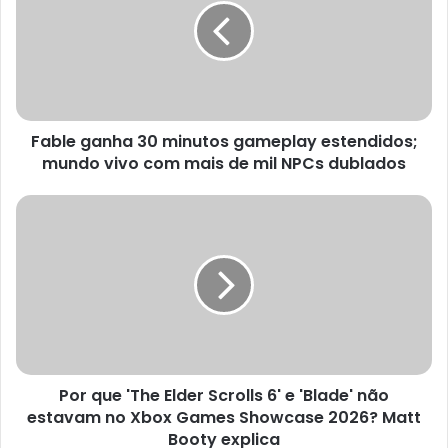
minutos
gameplay
estendidos;
mundo
vivo
com
Fable ganha 30 minutos gameplay estendidos;
mais
de
mundo vivo com mais de mil NPCs dublados
mil
NPCs
Por
dublados
que
'The
Elder
Scrolls
6'
e
'Blade'
não
Por que 'The Elder Scrolls 6' e 'Blade' não
estavam
no
estavam no Xbox Games Showcase 2026? Matt
Xbox
Booty explica