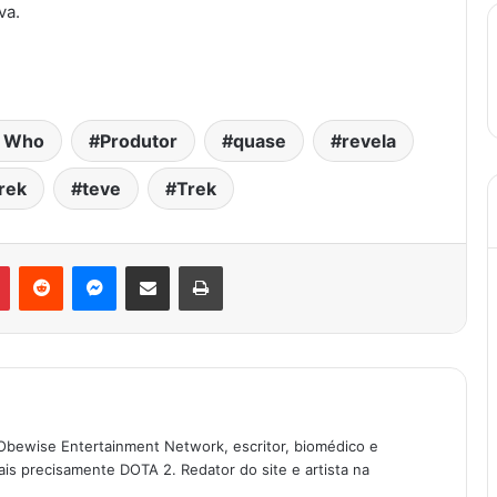
va.
r Who
Produtor
quase
revela
rek
teve
Trek
r
Pinterest
Reddit
Messenger
Compartilhar via e-mail
Imprimir
Obewise Entertainment Network, escritor, biomédico e
is precisamente DOTA 2. Redator do site e artista na