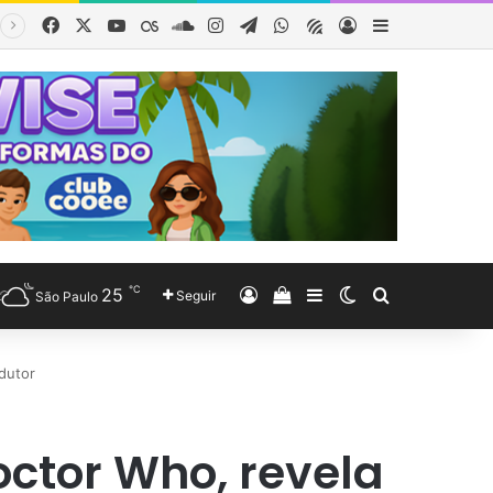
Facebook
X
YouTube
Last.FM
SoundCloud
Instagram
Telegram
WhatsApp
Obewise Radio
Entrar
Barra Latera
℃
25
Entrar
Veja seu carrinho de co
Barra Lateral
Switch skin
Procurar po
Seguir
São Paulo
dutor
octor Who, revela