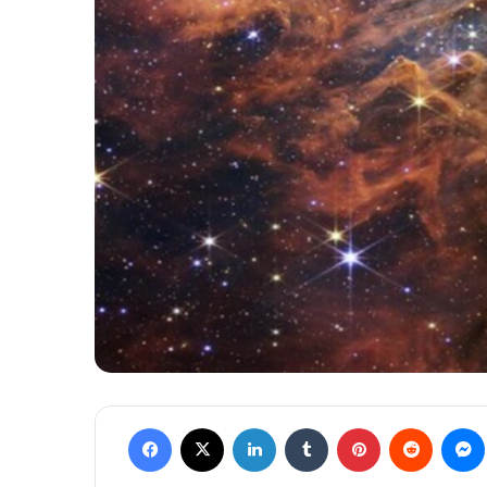
Facebook
X
Linkedin
Tumblr
Pinterest
Reddit