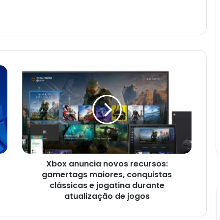
loud
am
Xbox
anuncia
novos
recursos:
gamertags
maiores,
conquistas
clássicas
e
Xbox anuncia novos recursos:
jogatina
durante
gamertags maiores, conquistas
atualização
clássicas e jogatina durante
de
atualização de jogos
jogos