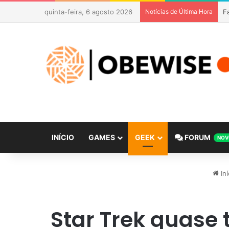
quinta-feira, 6 agosto 2026
Notícias de Última Hora
INÍCIO
GAMES
GEEK
FORUM
NOV
Iní
Star Trek quase 