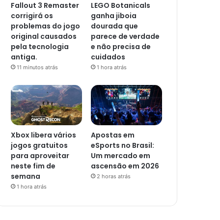
Fallout 3 Remaster
LEGO Botanicals
corrigirá os
ganha jiboia
problemas do jogo
dourada que
original causados ​​
parece de verdade
pela tecnologia
e não precisa de
antiga.
cuidados
11 minutos atrás
1 hora atrás
Xbox libera vários
Apostas em
jogos gratuitos
eSports no Brasil:
para aproveitar
Um mercado em
neste fim de
ascensão em 2026
semana
2 horas atrás
1 hora atrás