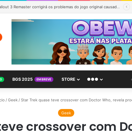
LEGO Botanicals ganha jiboia dourada que parece de verdade e não precisa de cuidados
BGS 2025
STORE
●●●
O
EM BREVE
cio
/
Geek
/
Star Trek quase teve crossover com Doctor Who, revela pro
Geek
teve crossover com D