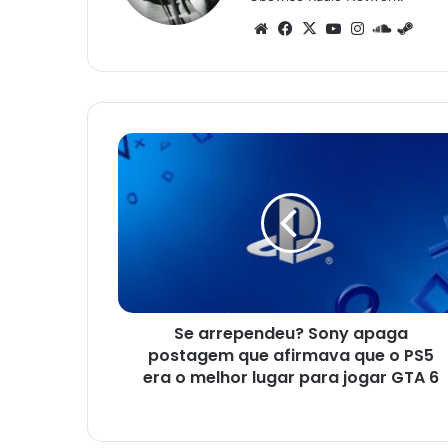
Website
Facebook
X
YouTube
Instagram
SoundC
Ste
Se
arrependeu?
Sony
apaga
postagem
que
afirmava
que
o
Se arrependeu? Sony apaga
PS5
era
postagem que afirmava que o PS5
o
era o melhor lugar para jogar GTA 6
melhor
lugar
para