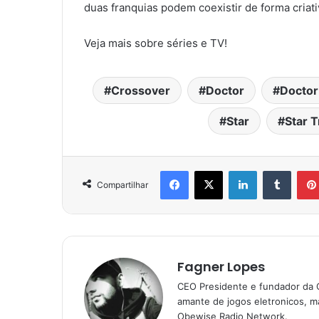
duas franquias podem coexistir de forma criati
Veja mais sobre séries e TV!
Crossover
Doctor
Docto
Star
Star T
Facebook
X
Linkedin
Tumbl
Compartilhar
Fagner Lopes
CEO Presidente e fundador da 
amante de jogos eletronicos, ma
Obewise Radio Network.