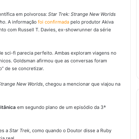
entífica em polvorosa:
Star Trek: Strange New Worlds
Who
. A informação
foi confirmada
pelo produtor Akiva
unto com Russell T. Davies, ex-showrunner da série
e sci-fi parecia perfeito. Ambas exploram viagens no
nicos. Goldsman afirmou que as conversas foram
” de se concretizar.
Strange New Worlds
, chegou a mencionar que viajou na
ritânica
em segundo plano de um episódio da 3ª
es a
Star Trek
, como quando o Doutor disse a Ruby
ia real.