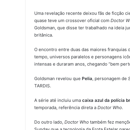
Uma revelação recente deixou fãs de ficção ci
quase teve um crossover oficial com
Doctor 
Goldsman, que disse ter trabalhado na ideia j
britânica.
O encontro entre duas das maiores franquias d
tempo, universos paralelos e personagens icô
intensas e duraram anos, chegando “bem perto
Goldsman revelou que
Pelia
, personagem de
TARDIS.
A série até incluiu uma
caixa azul da polícia b
temporada, referência direta a
Doctor Who
.
Do outro lado,
Doctor Who
também fez mençõ
Sunday que a tecnologia da Frota Estelar parec