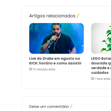
jogar
GTA
6
Artigos relacionados
Live do Drake em agosto na
LEGO Botan
KICK: horário e como assistir
dourada q
verdade e 
10 minutos atrás
cuidados
1 hora atrás
Deixe um comentário