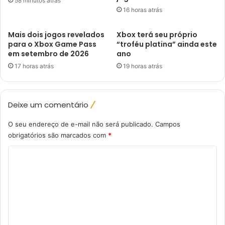
58 minutos atrás
16 horas atrás
Mais dois jogos revelados
Xbox terá seu próprio
para o Xbox Game Pass
“troféu platina” ainda este
em setembro de 2026
ano
17 horas atrás
19 horas atrás
Deixe um comentário
O seu endereço de e-mail não será publicado.
Campos
obrigatórios são marcados com
*
C
o
m
e
n