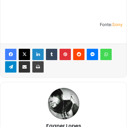
Fonte:
Sony
Facebook
X
Linkedin
Tumblr
Pinterest
Reddit
Messenger
WhatsA
Telegram
Compartilhar via e-mail
Imprimir
Fagner Lopes