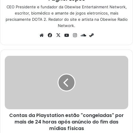
CEO Presidente e fundador da Obewise Entertainment Network,
escritor, biomédico e amante de jogos eletronicos, mais
precisamente DOTA 2. Redator do site e artista na Obewise Radio
Network.
Website
Facebook
X
YouTube
Instagram
SoundCloud
Steam
Contas
da
Playstation
estão
"congeladas"
por
mais
de
24
Contas da Playstation estão "congeladas" por
horas
após
mais de 24 horas após anúncio do fim das
anúncio
mídias físicas