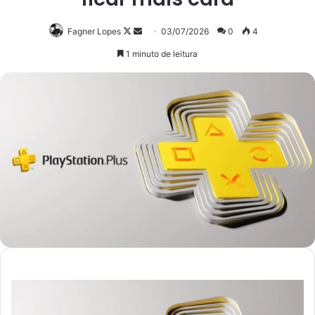
Follow
Mande
Fagner Lopes
03/07/2026
0
4
on
um
1 minuto de leitura
X
e-
mail