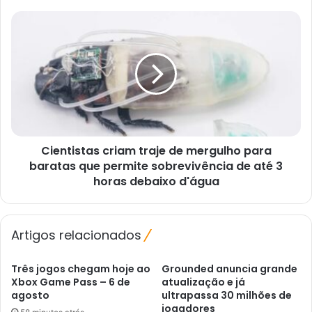
do
fim
Cientistas
das
criam
mídias
traje
físicas
de
mergulho
para
baratas
que
permite
Cientistas criam traje de mergulho para
sobrevivência
de
baratas que permite sobrevivência de até 3
até
horas debaixo d'água
3
horas
debaixo
Artigos relacionados
d'água
Três jogos chegam hoje ao
Grounded anuncia grande
Xbox Game Pass – 6 de
atualização e já
agosto
ultrapassa 30 milhões de
jogadores