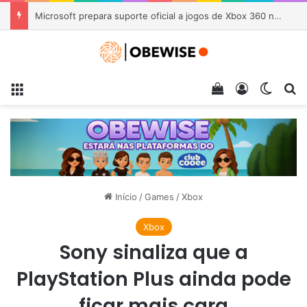
Grounded anuncia grande atualização e já ultrapassa 30 milhões de jogadores
Menu
Veja seu carrin
Entrar
Switch
Pr
Início
/
Games
/
Xbox
Xbox
Sony sinaliza que a
PlayStation Plus ainda pode
ficar mais cara