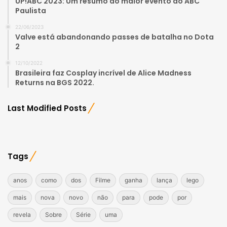
UP!ABC 2023: Um resumo do maior evento do ABC
Paulista
22/06/2023
Valve está abandonando passes de batalha no Dota
2
12/10/2022
Brasileira faz Cosplay incrível de Alice Madness
Returns na BGS 2022.
Last Modified Posts
Tags
anos
como
dos
Filme
ganha
lança
lego
mais
nova
novo
não
para
pode
por
revela
Sobre
Série
uma