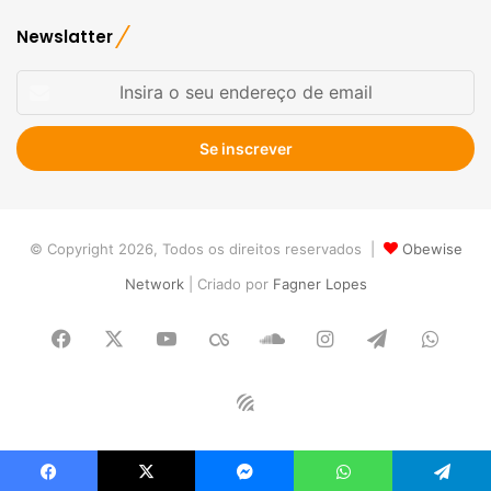
Newslatter
Insira
o
seu
endereço
de
email
© Copyright 2026, Todos os direitos reservados |
Obewise
Network
| Criado por
Fagner Lopes
Facebook
X
YouTube
Last.FM
SoundCloud
Instagram
Telegram
What
Obewise
Radio