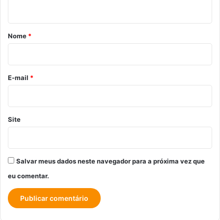
t
á
r
Nome
*
i
o
*
E-mail
*
Site
Salvar meus dados neste navegador para a próxima vez que
eu comentar.