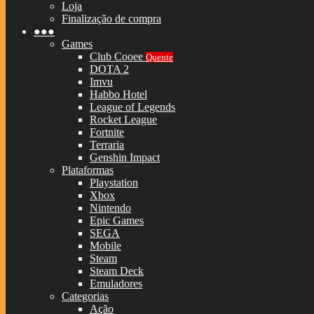
Loja
Finalização de compra
●●●
Games
Club Cooee
Quente
DOTA 2
Imvu
Habbo Hotel
League of Legends
Rocket League
Fortnite
Terraria
Genshin Impact
Plataformas
Playstation
Xbox
Nintendo
Epic Games
SEGA
Mobile
Steam
Steam Deck
Emuladores
Categorias
Ação