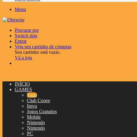
Menu
Procurar por
Switch skin
Entrar
Veja seu carrinho de compras
Seu carrinho está vazio.
Vá a loja
INÍCIO
GAMES
Tudo
Club Cooee
Imvu
Jogos Gratuitos
Mobile
Nintendo
Nintendo
PC