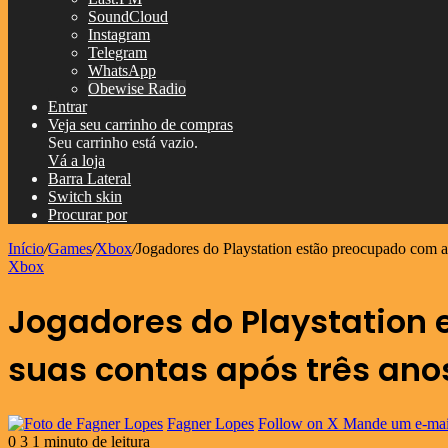
SoundCloud
Instagram
Telegram
WhatsApp
Obewise Radio
Entrar
Veja seu carrinho de compras
Seu carrinho está vazio.
Vá a loja
Barra Lateral
Switch skin
Procurar por
Início
/
Games
/
Xbox
/
Jogadores do Playstation estão preocupado com a 
Xbox
Jogadores do Playstation 
suas contas após três ano
Fagner Lopes
Follow on X
Mande um e-mai
0
3
1 minuto de leitura