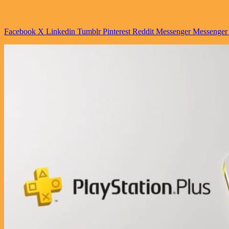
Facebook
X
Linkedin
Tumblr
Pinterest
Reddit
Messenger
Messenger