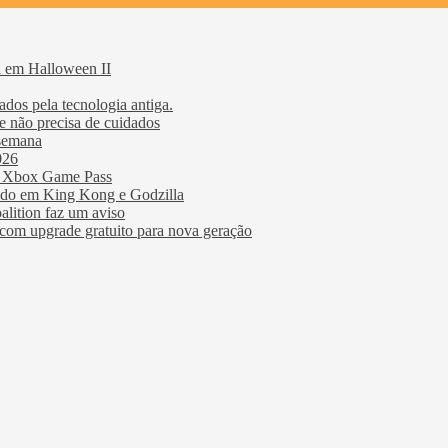
a em Halloween II
dos ​​pela tecnologia antiga.
 não precisa de cuidados
 semana
026
ao Xbox Game Pass
rado em King Kong e Godzilla
lition faz um aviso
com upgrade gratuito para nova geração