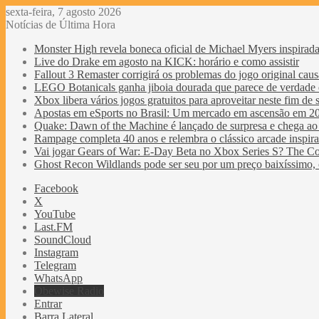
sexta-feira, 7 agosto 2026
Notícias de Última Hora
Monster High revela boneca oficial de Michael Myers inspirad
Live do Drake em agosto na KICK: horário e como assistir
Fallout 3 Remaster corrigirá os problemas do jogo original causa
LEGO Botanicals ganha jiboia dourada que parece de verdade e
Xbox libera vários jogos gratuitos para aproveitar neste fim de
Apostas em eSports no Brasil: Um mercado em ascensão em 2
Quake: Dawn of the Machine é lançado de surpresa e chega 
Rampage completa 40 anos e relembra o clássico arcade inspi
Vai jogar Gears of War: E-Day Beta no Xbox Series S? The Coa
Ghost Recon Wildlands pode ser seu por um preço baixíssimo, 
Facebook
X
YouTube
Last.FM
SoundCloud
Instagram
Telegram
WhatsApp
Obewise Radio
Entrar
Barra Lateral