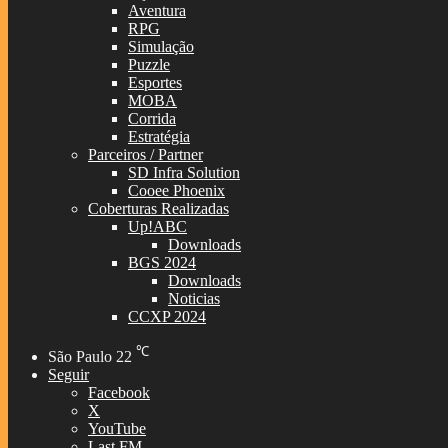
Aventura
RPG
Simulação
Puzzle
Esportes
MOBA
Corrida
Estratégia
Parceiros / Partner
SD Infra Solution
Cooee Phoenix
Coberturas Realizadas
Up!ABC
Downloads
BGS 2024
Downloads
Noticias
CCXP 2024
℃
São Paulo
22
Seguir
Facebook
X
YouTube
Last.FM