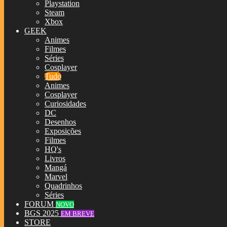
Playstation
Steam
Xbox
GEEK
Animes
Filmes
Séries
Cosplayer
Tudo
Animes
Cosplayer
Curiosidades
DC
Desenhos
Exposições
Filmes
HQ's
Livros
Mangá
Marvel
Quadrinhos
Séries
FORUM
NOVO
BGS 2025
EM BREVE
STORE