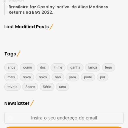
12/10/2022
Brasileira faz Cosplay incrível de Alice Madness
Returns na BGS 2022.
Last Modified Posts
Tags
anos
como
dos
Filme
ganha
lança
lego
mais
nova
novo
não
para
pode
por
revela
Sobre
Série
uma
Newslatter
Insira
o
seu