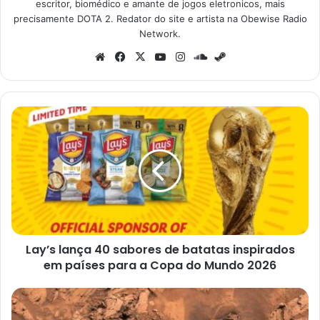
escritor, biomédico e amante de jogos eletronicos, mais
precisamente DOTA 2. Redator do site e artista na Obewise Radio
Network.
Website
Facebook
X
YouTube
Instagram
SoundCloud
Steam
Lay’s
lança
40
sabores
de
batatas
inspirados
em
países
Lay’s lança 40 sabores de batatas inspirados
para
a
em países para a Copa do Mundo 2026
Copa
do
Curiosity
Mundo
encontra