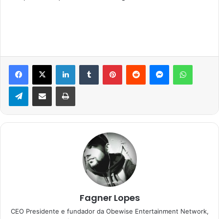
Facebook
X
Linkedin
Tumblr
Pinterest
Reddit
Messenger
WhatsA
Telegram
Compartilhar via e-mail
Imprimir
Fagner Lopes
CEO Presidente e fundador da Obewise Entertainment Network,