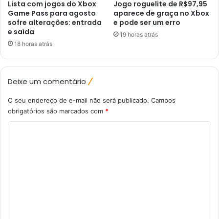
Lista com jogos do Xbox
Jogo roguelite de R$97,95
Game Pass para agosto
aparece de graça no Xbox
sofre alterações: entrada
e pode ser um erro
e saída
19 horas atrás
18 horas atrás
Deixe um comentário
O seu endereço de e-mail não será publicado.
Campos
obrigatórios são marcados com
*
C
o
m
e
n
t
á