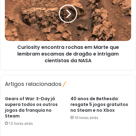
2026
rochas
em
Marte
que
lembram
escamas
de
Curiosity encontra rochas em Marte que
dragão
e
lembram escamas de dragão e intrigam
intrigam
cientistas da NASA
cientistas
da
NASA
Artigos relacionados
Gears of War: E-Day já
40 anos de Bethesda:
supera todos os outros
resgate 5 jogos gratuitos
jogos da franquia no
no Steam e no Xbox
Steam
16 horas atrás
13 horas atrás