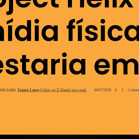
ídia físic
estaria em
Fagner Lopes
Follow on X
Mande um e-mail
06/07/2026
0
3
2 minut