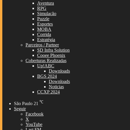
Aventura
RPG
Simulação
Puzzle
Esportes
MOBA
Corrida
Estratégia
Parceiros / Partner
SD Infra Solution
Cooee Phoenix
Coberturas Realizadas
Up!ABC
Downloads
BGS 2024
Downloads
Noticias
CCXP 2024
℃
São Paulo
21
Seguir
Facebook
X
YouTube
Last.FM