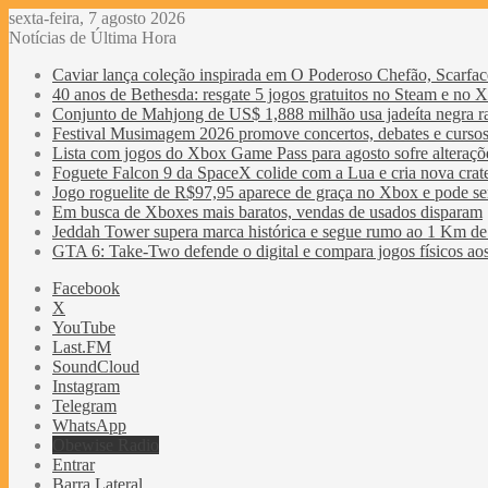
sexta-feira, 7 agosto 2026
Notícias de Última Hora
Caviar lança coleção inspirada em O Poderoso Chefão, Scarfac
40 anos de Bethesda: resgate 5 jogos gratuitos no Steam e no 
Conjunto de Mahjong de US$ 1,888 milhão usa jadeíta negra ra
Festival Musimagem 2026 promove concertos, debates e cursos
Lista com jogos do Xbox Game Pass para agosto sofre alteraçõe
Foguete Falcon 9 da SpaceX colide com a Lua e cria nova crat
Jogo roguelite de R$97,95 aparece de graça no Xbox e pode se
Em busca de Xboxes mais baratos, vendas de usados disparam
Jeddah Tower supera marca histórica e segue rumo ao 1 Km de 
GTA 6: Take-Two defende o digital e compara jogos físicos aos 
Facebook
X
YouTube
Last.FM
SoundCloud
Instagram
Telegram
WhatsApp
Obewise Radio
Entrar
Barra Lateral