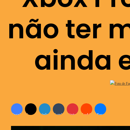
não ter m
ainda 
Facebook
X
Linkedin
Tumblr
Pinterest
Reddit
Messenger