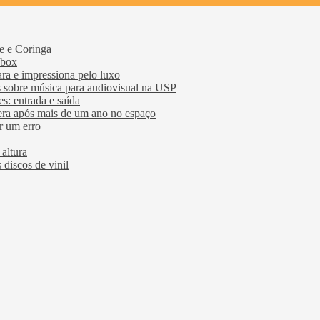
e e Coringa
Xbox
ra e impressiona pelo luxo
 sobre música para audiovisual na USP
s: entrada e saída
era após mais de um ano no espaço
r um erro
altura
discos de vinil