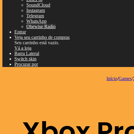
SoundCloud
Instagram
Telegram
WhatsApp
Obewise Radio
Entrar
Veja seu carrinho de compras
Seu carrinho está vazio.
Vá a loja
Barra Lateral
Switch skin
Procurar por
Início
/
Games
/
Xbox Pro