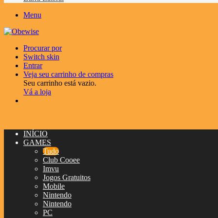
Menu
Procurar por
Switch skin
Entrar
Veja seu carrinho de compras
Seu carrinho está vazio.
Vá a loja
INÍCIO
GAMES
Tudo
Club Cooee
Imvu
Jogos Gratuitos
Mobile
Nintendo
Nintendo
PC