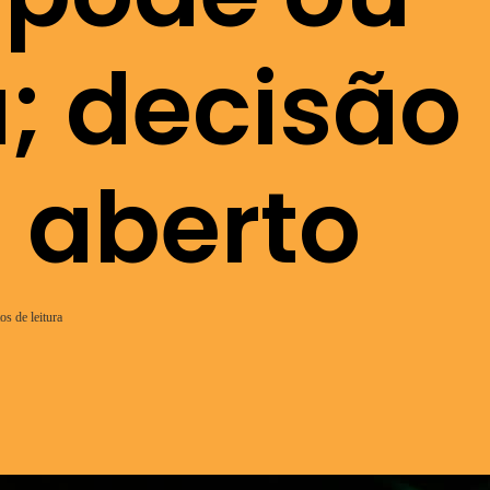
a; decisão
 aberto
os de leitura