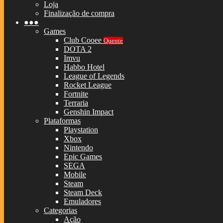
Loja
Finalização de compra
●●●
Games
Club Cooee
Quente
DOTA 2
Imvu
Habbo Hotel
League of Legends
Rocket League
Fortnite
Terraria
Genshin Impact
Plataformas
Playstation
Xbox
Nintendo
Epic Games
SEGA
Mobile
Steam
Steam Deck
Emuladores
Categorias
Ação