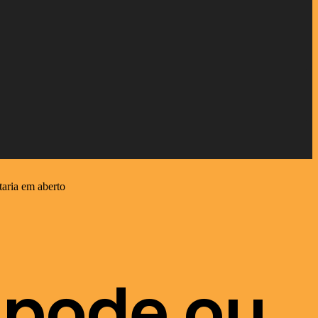
taria em aberto
x pode ou