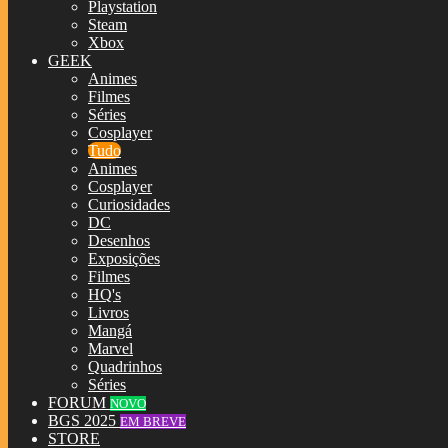
Playstation
Steam
Xbox
GEEK
Animes
Filmes
Séries
Cosplayer
Tudo
Animes
Cosplayer
Curiosidades
DC
Desenhos
Exposições
Filmes
HQ's
Livros
Mangá
Marvel
Quadrinhos
Séries
FORUM
NOVO
BGS 2025
EM BREVE
STORE