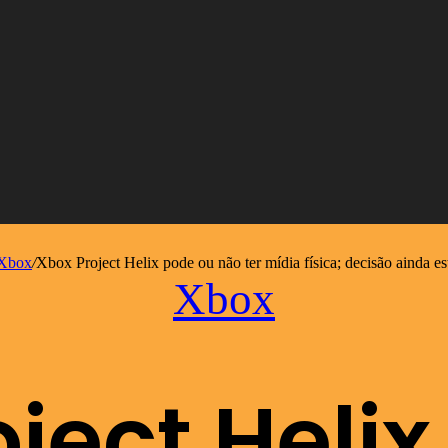
Xbox
/
Xbox Project Helix pode ou não ter mídia física; decisão ainda es
Xbox
ject Heli