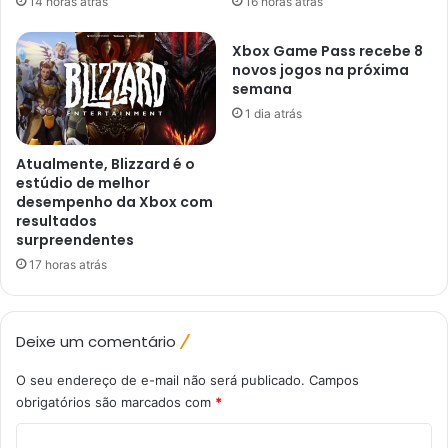
14 horas atrás
16 horas atrás
Xbox Game Pass recebe 8
novos jogos na próxima
semana
1 dia atrás
Atualmente, Blizzard é o
estúdio de melhor
desempenho da Xbox com
resultados
surpreendentes
17 horas atrás
Deixe um comentário
O seu endereço de e-mail não será publicado.
Campos
obrigatórios são marcados com
*
C