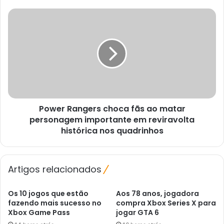
Mickey,
Pateta
Power
e
Rangers
Donald
choca
fãs
ao
matar
personagem
importante
em
Power Rangers choca fãs ao matar
reviravolta
histórica
personagem importante em reviravolta
nos
histórica nos quadrinhos
quadrinhos
Artigos relacionados
Os 10 jogos que estão
Aos 78 anos, jogadora
fazendo mais sucesso no
compra Xbox Series X para
Xbox Game Pass
jogar GTA 6