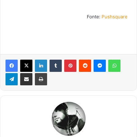
Fonte:
Pushsquare
Facebook
X
Linkedin
Tumblr
Pinterest
Reddit
Messenger
WhatsA
Telegram
Compartilhar via e-mail
Imprimir