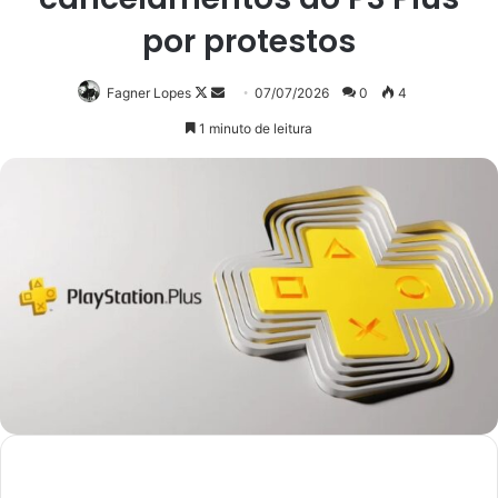
por protestos
Follow
Mande
Fagner Lopes
07/07/2026
0
4
on
um
1 minuto de leitura
X
e-
mail