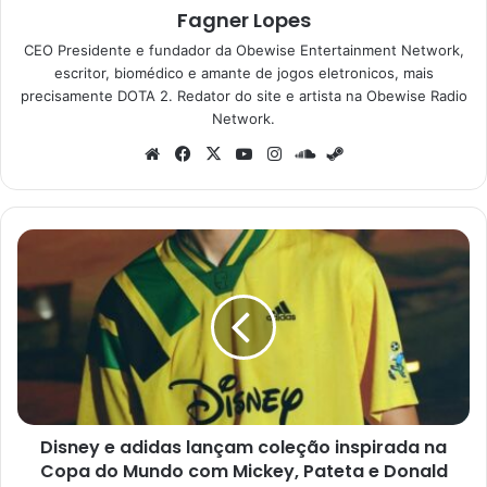
Fagner Lopes
CEO Presidente e fundador da Obewise Entertainment Network,
escritor, biomédico e amante de jogos eletronicos, mais
precisamente DOTA 2. Redator do site e artista na Obewise Radio
Network.
Website
Facebook
X
YouTube
Instagram
SoundCloud
Steam
Disney
e
adidas
lançam
coleção
inspirada
na
Copa
do
Disney e adidas lançam coleção inspirada na
Mundo
com
Copa do Mundo com Mickey, Pateta e Donald