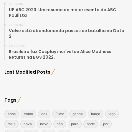
08/05/2023
UP!ABC 2023: Um resumo do maior evento do ABC
Paulista
22/06/2023
Valve está abandonando passes de batalha no Dota
2
12/10/2022
Brasileira faz Cosplay incrível de Alice Madness
Returns na BGS 2022.
Last Modified Posts
Tags
anos
como
dos
Filme
ganha
lança
lego
mais
nova
novo
não
para
pode
por