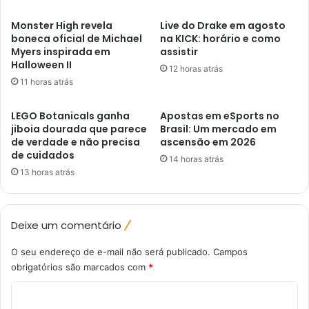
Monster High revela
Live do Drake em agosto
boneca oficial de Michael
na KICK: horário e como
Myers inspirada em
assistir
Halloween II
12 horas atrás
11 horas atrás
LEGO Botanicals ganha
Apostas em eSports no
jiboia dourada que parece
Brasil: Um mercado em
de verdade e não precisa
ascensão em 2026
de cuidados
14 horas atrás
13 horas atrás
Deixe um comentário
O seu endereço de e-mail não será publicado.
Campos
obrigatórios são marcados com
*
C