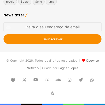
revela
Sobre
Série
uma
Newslatter
Insira
o
seu
endereço
de
email
© Copyright 2026, Todos os direitos reservados |
Obewise
Network
| Criado por
Fagner Lopes
Facebook
X
YouTube
Last.FM
SoundCloud
Instagram
Telegram
What
Obewise
Radio