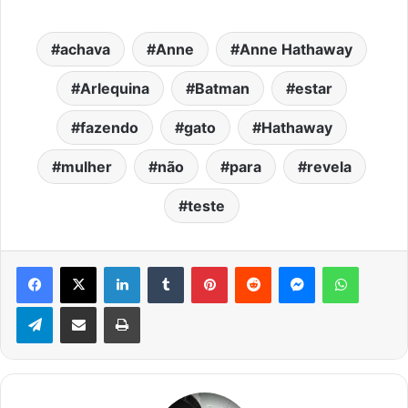
achava
Anne
Anne Hathaway
Arlequina
Batman
estar
fazendo
gato
Hathaway
mulher
não
para
revela
teste
Facebook
X
Linkedin
Tumblr
Pinterest
Reddit
Messenger
WhatsA
Telegram
Compartilhar via e-mail
Imprimir