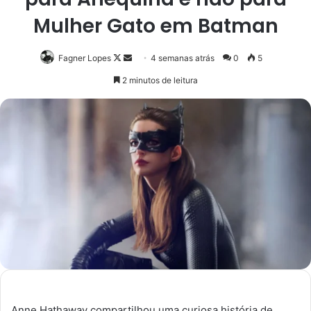
Mulher Gato em Batman
Follow
Mande
Fagner Lopes
4 semanas atrás
0
5
on
um
2 minutos de leitura
X
e-
mail
Anne Hathaway compartilhou uma curiosa história de