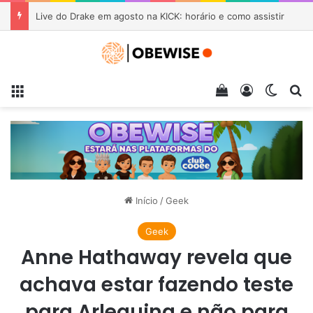
Live do Drake em agosto na KICK: horário e como assistir
Menu
Veja seu carrin
Entrar
Switch
Pr
Início
/
Geek
Geek
Anne Hathaway revela que
achava estar fazendo teste
para Arlequina e não para