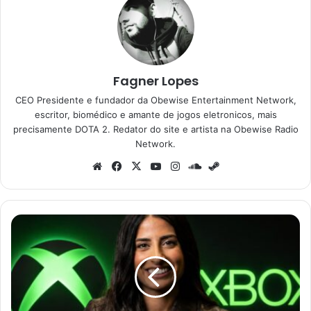
Fagner Lopes
CEO Presidente e fundador da Obewise Entertainment Network,
escritor, biomédico e amante de jogos eletronicos, mais
precisamente DOTA 2. Redator do site e artista na Obewise Radio
Network.
Website
Facebook
X
YouTube
Instagram
SoundCloud
Steam
"Banho
de
sangue":
Fãs
do
Xbox
respiram